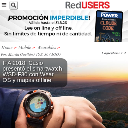
Home
>
Mobile
>
Wearables
>
Comentarios: 2
Por: Martín Gavilán / JUE, 30 / AGO /
2018
IFA 2018: Casio
presentó el smartwatch
WSD-F30 con Wear
OS y mapas offline