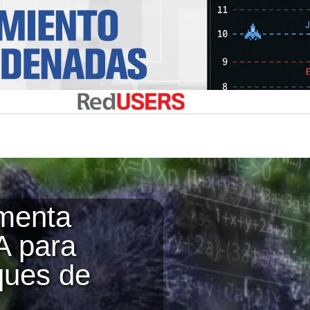
menta
A para
ques de