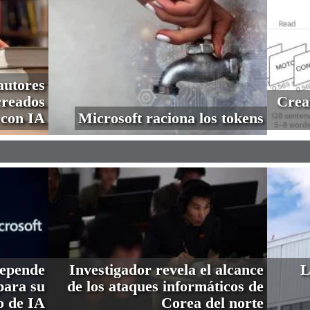
autores
creados
Crea
con IA
Microsoft raciona los tokens
depende
Investigador revela el alcance
L
ara su
de los ataques informáticos de
o de IA
Corea del norte