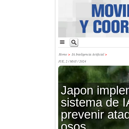
Home
>
IA Inteligencia Artificial
>
JUE, 2 / MAY / 2024
Japon imple
sistema de I
prevenir ata
osos