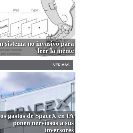
n sistema no invasivo para
leer la mente
VER MÁS
os gastos de SpaceX en IA
ponen nerviosos a sus
inversores