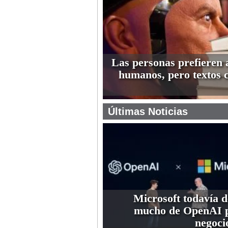
Las personas prefieren 
humanos, pero textos 
Últimas Noticias
Microsoft todavía 
mucho de OpenAI p
negoci