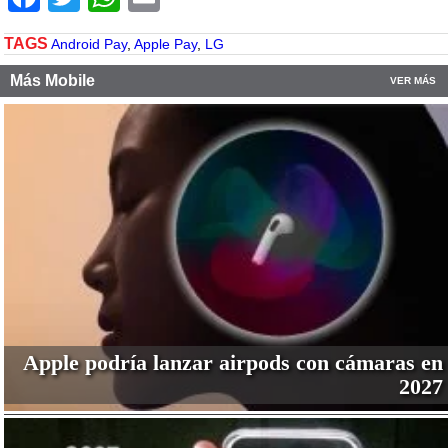
TAGS
Android Pay
,
Apple Pay
,
LG
Más Mobile
VER MÁS
Apple podría lanzar airpods con cámaras en
2027