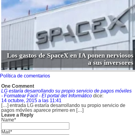
Los gastos de SpaceX en IA ponen nerviosos
a sus inversores
Política de comentarios
One Comment
LG estaría desarrollando su propio servicio de pagos móviles
- Formatear Facil - El portal del Informático
dice:
14 octubre, 2015 a las 11:41
[…] entrada LG estaría desarrollando su propio servicio de
pagos móviles aparece primero en […]
Leave a Reply
Name*
Mail*