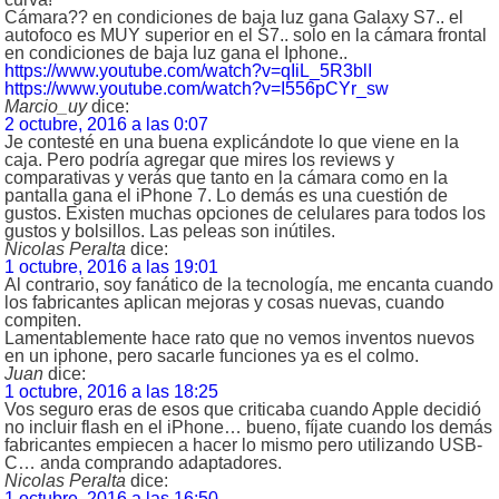
Cámara?? en condiciones de baja luz gana Galaxy S7.. el
autofoco es MUY superior en el S7.. solo en la cámara frontal
en condiciones de baja luz gana el Iphone..
https://www.youtube.com/watch?v=qIiL_5R3blI
https://www.youtube.com/watch?v=I556pCYr_sw
Marcio_uy
dice:
2 octubre, 2016 a las 0:07
Je contesté en una buena explicándote lo que viene en la
caja. Pero podría agregar que mires los reviews y
comparativas y verás que tanto en la cámara como en la
pantalla gana el iPhone 7. Lo demás es una cuestión de
gustos. Existen muchas opciones de celulares para todos los
gustos y bolsillos. Las peleas son inútiles.
Nicolas Peralta
dice:
1 octubre, 2016 a las 19:01
Al contrario, soy fanático de la tecnología, me encanta cuando
los fabricantes aplican mejoras y cosas nuevas, cuando
compiten.
Lamentablemente hace rato que no vemos inventos nuevos
en un iphone, pero sacarle funciones ya es el colmo.
Juan
dice:
1 octubre, 2016 a las 18:25
Vos seguro eras de esos que criticaba cuando Apple decidió
no incluir flash en el iPhone… bueno, fíjate cuando los demás
fabricantes empiecen a hacer lo mismo pero utilizando USB-
C… anda comprando adaptadores.
Nicolas Peralta
dice:
1 octubre, 2016 a las 16:50