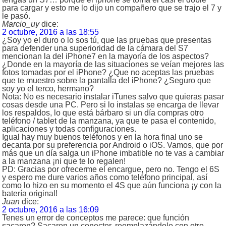
para cargar y esto me lo dijo un compañero que se trajo el 7 y
le pasó.
Marcio_uy
dice:
2 octubre, 2016 a las 18:55
¿Soy yo el duro o lo sos tú, que las pruebas que presentas
para defender una superioridad de la cámara del S7
mencionan la del iPhone7 en la mayoría de los aspectos?
¿Donde en la mayoría de las situaciones se veían mejores las
fotos tomadas por el iPhone? ¿Que no aceptas las pruebas
que te muestro sobre la pantalla del iPhone? ¿Seguro que
soy yo el terco, hermano?
Nota: No es necesario instalar iTunes salvo que quieras pasar
cosas desde una PC. Pero si lo instalas se encarga de llevar
los respaldos, lo que está bárbaro si un día compras otro
teléfono / tablet de la manzana, ya que te pasa el contenido,
aplicaciones y todas configuraciones.
Igual hay muy buenos teléfonos y en la hora final uno se
decanta por su preferencia por Android o iOS. Vamos, que por
más que un día salga un iPhone imbatible no te vas a cambiar
a la manzana ¡ni que te lo regalen!
PD: Gracias por ofrecerme el encargue, pero no. Tengo el 6S
y espero me dure varios años como teléfono principal, así
como lo hizo en su momento el 4S que aún funciona ¡y con la
batería original!
Juan
dice:
2 octubre, 2016 a las 16:09
Tenes un error de conceptos me parece: que función
sacaron? Sacaron un conector, reemplazándolo con otro.