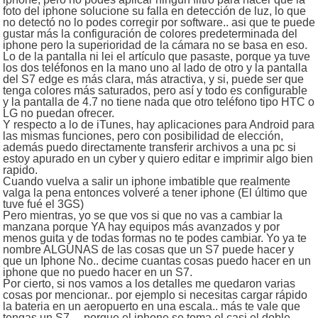
foto del iphone solucione su falla en detección de luz, lo que
no detectó no lo podes corregir por software.. asi que te puede
gustar más la configuración de colores predeterminada del
iphone pero la superioridad de la cámara no se basa en eso.
Lo de la pantalla ni lei el artículo que pasaste, porque ya tuve
los dos teléfonos en la mano uno al lado de otro y la pantalla
del S7 edge es más clara, más atractiva, y si, puede ser que
tenga colores más saturados, pero así y todo es configurable
y la pantalla de 4.7 no tiene nada que otro teléfono tipo HTC o
LG no puedan ofrecer.
Y respecto a lo de iTunes, hay aplicaciones para Android para
las mismas funciones, pero con posibilidad de elección,
además puedo directamente transferir archivos a una pc si
estoy apurado en un cyber y quiero editar e imprimir algo bien
rapido.
Cuando vuelva a salir un iphone imbatible que realmente
valga la pena entonces volveré a tener iphone (El último que
tuve fué el 3GS)
Pero mientras, yo se que vos si que no vas a cambiar la
manzana porque YA hay equipos más avanzados y por
menos guita y de todas formas no te podes cambiar. Yo ya te
nombre ALGUNAS de las cosas que un S7 puede hacer y
que un Iphone No.. decime cuantas cosas puedo hacer en un
iphone que no puedo hacer en un S7.
Por cierto, si nos vamos a los detalles me quedaron varias
cosas por mencionar.. por ejemplo si necesitas cargar rápido
la bateria en un aeropuerto en una escala.. más te vale que
tengas un S7… porque el iphone se toma el casi el doble