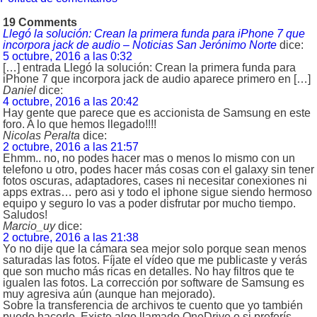
19 Comments
Llegó la solución: Crean la primera funda para iPhone 7 que
incorpora jack de audio – Noticias San Jerónimo Norte
dice:
5 octubre, 2016 a las 0:32
[…] entrada Llegó la solución: Crean la primera funda para
iPhone 7 que incorpora jack de audio aparece primero en […]
Daniel
dice:
4 octubre, 2016 a las 20:42
Hay gente que parece que es accionista de Samsung en este
foro. A lo que hemos llegado!!!!
Nicolas Peralta
dice:
2 octubre, 2016 a las 21:57
Ehmm.. no, no podes hacer mas o menos lo mismo con un
telefono u otro, podes hacer más cosas con el galaxy sin tener
fotos oscuras, adaptadores, cases ni necesitar conexiones ni
apps extras… pero asi y todo el iphone sigue siendo hermoso
equipo y seguro lo vas a poder disfrutar por mucho tiempo.
Saludos!
Marcio_uy
dice:
2 octubre, 2016 a las 21:38
Yo no dije que la cámara sea mejor solo porque sean menos
saturadas las fotos. Fíjate el vídeo que me publicaste y verás
que son mucho más ricas en detalles. No hay filtros que te
igualen las fotos. La corrección por software de Samsung es
muy agresiva aún (aunque han mejorado).
Sobre la transferencia de archivos te cuento que yo también
puedo hacerlo. Existe algo llamado OneDrive o si preferís