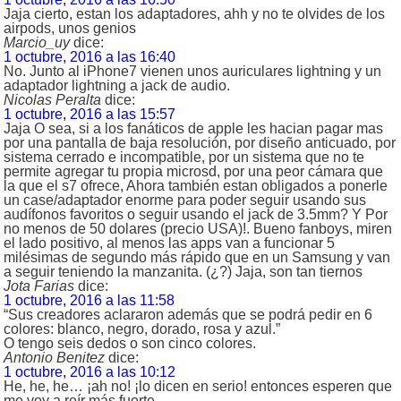
Jaja cierto, estan los adaptadores, ahh y no te olvides de los
airpods, unos genios
Marcio_uy
dice:
1 octubre, 2016 a las 16:40
No. Junto al iPhone7 vienen unos auriculares lightning y un
adaptador lightning a jack de audio.
Nicolas Peralta
dice:
1 octubre, 2016 a las 15:57
Jaja O sea, si a los fanáticos de apple les hacian pagar mas
por una pantalla de baja resolución, por diseño anticuado, por
sistema cerrado e incompatible, por un sistema que no te
permite agregar tu propia microsd, por una peor cámara que
la que el s7 ofrece, Ahora también estan obligados a ponerle
un case/adaptador enorme para poder seguir usando sus
audífonos favoritos o seguir usando el jack de 3.5mm? Y Por
no menos de 50 dolares (precio USA)!. Bueno fanboys, miren
el lado positivo, al menos las apps van a funcionar 5
milésimas de segundo más rápido que en un Samsung y van
a seguir teniendo la manzanita. (¿?) Jaja, son tan tiernos
Jota Farias
dice:
1 octubre, 2016 a las 11:58
“Sus creadores aclararon además que se podrá pedir en 6
colores: blanco, negro, dorado, rosa y azul.”
O tengo seis dedos o son cinco colores.
Antonio Benitez
dice:
1 octubre, 2016 a las 10:12
He, he, he… ¡ah no! ¡lo dicen en serio! entonces esperen que
me voy a reír más fuerte…