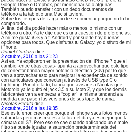
Google Drive o Dropbox, por mencionar solo algunas.
También puedo transferir con un dedo documentos del
teléfono a la tablet o una Mac si tuviera.
Sobre los tiempos de carga no te se comentar porque no lo he
comparado.
Al final del día podés hacer más o menos lo mismo con un
teléfono u otro. Ya te dije que es una cuestión de preferencias.
A mí me gusta iOS y a ti Android y por suerte hay buenas
opciones para todos. Que disfrutes tu Galaxy, yo disfruto de mi
iPhone.
Daniel Cardozo
dice:
2 octubre, 2016 a las 21:23
Así es. Ya explicaron en la presentación del iPhone 7 que el
cambio -entre otras cosas- apunta a aprovechar que este tipo
de conector brinda mayor potencia eléctrica (20v) por lo que
van a aprovechar esto para mejorar la experiencia de sonido
con auriculares que conecten a través de USB type C o
Lightning. Por otro lado, habría que avisarle a Nicolas que
Motorola ya le quitó el jack 3.5 a su Moto Z, y que los demás
fabricantes van a empezar a “copiar” la misma tendencia a
medida que pasen las versiones de sus tope de gama.
Nicolas Peralta
dice:
2 octubre, 2016 a las 19:35
Ese es tu error, creer que porque el iphone saca fotos menos
saturadas pero más reales a la luz del día ya es mejor que la
cámara del S7. Pero eso se cae cuando aplicando un simple
filtro se puede igualar la saturación predeterminada del
iphone, pero no podes aplicar ningún filtro para hacer que la