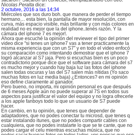
Nicolas Peralta
dice:
2 octubre, 2016 a las 14:34
Miércoles que sos duro boh. que manera de perder el tiempo
hermano… esta bien, la pantalla de mayor resolución, con
curva, más espacio visible, más brillante y con más colores en
realidad no es mejor que la del iphone..tenés razón. Y la
cámara del iphone 7 es mejor!.
Ahora que escuché la opinión del reviewer el tipo del primer
video dice “si tenes un iphone7 vas a tener practicamente la
misma experiencia que con un S7” y en todo el video enfocó
su comparación como intentando demostrar que el iphone 7
logró alcanzar al S7 jaja. Pero si escuchas bien es un poco
contradictorio porque dice que el software para cámara del s7
es mucho mejor y cuando hay baja luz las fotos del iphone
salen todas oscuras y las del S7 salen más nítidas (Yo saco
muchas fotos en luz media baja) ¿Entonces? en mi opinión
eso define claramente al ganador.
Pero bueno, no importa, mi opinión personal es que después
de 6 meses Apple aún no puede superar al 7S en todos sus
aspectos para justificar el valor del equipo y no logra ofrecerle
a los apple fanboys todo lo que un usuario de S7 puede
hacer.
En cambio, en tu opinión, que tenes que depender de
adaptadores, que no podes conectar tu microsd, que tenes q
estar instalando itunes, que no podes compartir cables con
cualquiera, que no podes instalarte lo que se te cante, que no
podes cargar el celu mientras escuchas música, que no
podes sacar buenas fotos en todos lados, vos pensas que ese