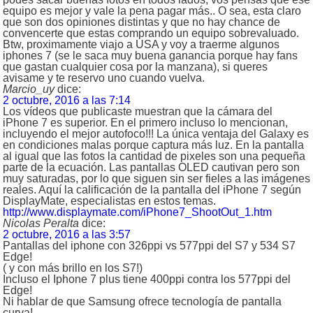
equipo es mejor y vale la pena pagar más.. O sea, esta claro
que son dos opiniones distintas y que no hay chance de
convencerte que estas comprando un equipo sobrevaluado.
Btw, proximamente viajo a USA y voy a traerme algunos
iphones 7 (se le saca muy buena ganancia porque hay fans
que gastan cualquier cosa por la manzana), si queres
avisame y te reservo uno cuando vuelva.
Marcio_uy
dice:
2 octubre, 2016 a las 7:14
Los vídeos que publicaste muestran que la cámara del
iPhone 7 es superior. En el primero incluso lo mencionan,
incluyendo el mejor autofoco!!! La única ventaja del Galaxy es
en condiciones malas porque captura más luz. En la pantalla
al igual que las fotos la cantidad de pixeles son una pequeña
parte de la ecuación. Las pantallas OLED cautivan pero son
muy saturadas, por lo que siguen sin ser fieles a las imágenes
reales. Aquí la calificación de la pantalla del iPhone 7 según
DisplayMate, especialistas en estos temas.
http://www.displaymate.com/iPhone7_ShootOut_1.htm
Nicolas Peralta
dice:
2 octubre, 2016 a las 3:57
Pantallas del iphone con 326ppi vs 577ppi del S7 y 534 S7
Edge!
( y con más brillo en los S7!)
Incluso el Iphone 7 plus tiene 400ppi contra los 577ppi del
Edge!
Ni hablar de que Samsung ofrece tecnología de pantalla
curva!