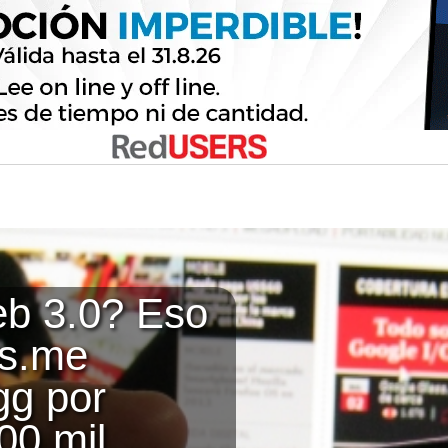
eb 3.0? Eso
ws.me
gg por
00 mil