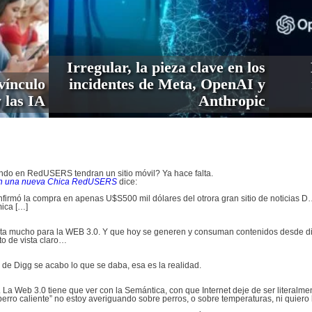
Irregular, la pieza clave en los
vínculo
incidentes de Meta, OpenAI y
 las IA
Anthropic
ndo en RedUSERS tendran un sitio móvil? Ya hace falta.
con una nueva Chica RedUSERS
dice:
irmó la compra en apenas U$S500 mil dólares del otrora gran sitio de noticias D….
mica […]
lta mucho para la WEB 3.0. Y que hoy se generen y consuman contenidos desde di
to de vista claro…
 de Digg se acabo lo que se daba, esa es la realidad.
. La Web 3.0 tiene que ver con la Semántica, con que Internet deje de ser literalme
“perro caliente” no estoy averiguando sobre perros, o sobre temperaturas, ni quier