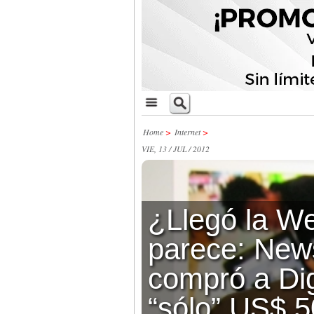
Home
>
Internet
>
VIE, 13 / JUL / 2012
¿Llegó la W
parece: Ne
compró a Di
“sólo” US$ 5