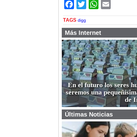
Facebook
Twitter
WhatsA
Email
TAGS
digg
Más Internet
En el futuro los seres 
seremos una pequeñísim
de I
Últimas Noticias