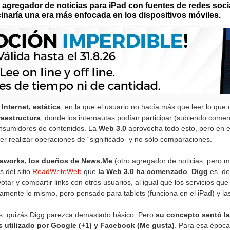
agregador de noticias para iPad con fuentes de redes social
cinaría una era más enfocada en los dispositivos móviles.
Internet, estática
, en la que el usuario no hacía más que leer lo que
raestructura
, donde los internautas podían participar (subiendo comen
onsumidores de contenidos. La
Web 3.0
aprovecha todo esto, pero en 
oder realizar operaciones de “significado” y no sólo comparaciones.
taworks, los dueños de News.Me
(otro agregador de noticias, pero 
s del sitio
ReadWriteWeb
que
la Web 3.0 ha comenzado
.
Digg
es, de
votar y compartir links con otros usuarios, al igual que los servicios q
nte lo mismo, pero pensado para tablets (funciona en el iPad) y las
es, quizás Digg parezca demasiado básico. Pero
su concepto sentó la
es utilizado por Google (+1) y Facebook (Me gusta)
. Para esa época