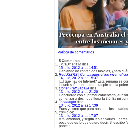
Preocupa en Australia el 
entre los menores y
Política de comentarios
5 Comments
TxusDiFellatio
dice:
15 julio, 2012 a las 14:51
Hablando de contenidos moviles, ¿para cuá
RedUSERS | Combatimos el frío invernal 
14 julio, 2012 a las 15:37
[…] que hay de Internet? Esta semana se conf
la web sufrieron un duro traspié con la polé
Lionel Kraft Zaballa
dice:
13 julio, 2012 a las 21:20
Concuerdo con el primer comentario, aun fa
comenzar a decir que llega la 3.0. Es mi pun
Tecnologia
dice:
13 julio, 2012 a las 17:39
Pues yo creo que para nosotros los usuarios
lrdm
dice:
13 julio, 2012 a las 17:07
A mi entender, y según leo en varios lugares
poco que es lo que quiero decir. Si escribo 
pancho.