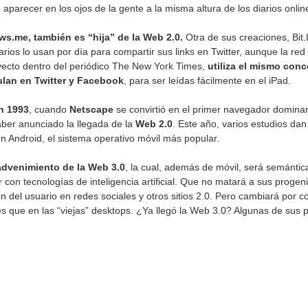
arecer en los ojos de la gente a la misma altura de los diarios online
s.me, también es “hija” de la Web 2.0.
Otra de sus creaciones, Bit.
rios lo usan por día para compartir sus links en Twitter, aunque la red
cto dentro del periódico The New York Times,
utiliza el mismo con
culan en Twitter y Facebook
, para ser leídas fácilmente en el iPad.
n 1993
, cuando
Netscape
se convirtió en el primer navegador domina
aber anunciado la llegada de la
Web 2.0
. Este año, varios estudios d
n Android, el sistema operativo móvil más popular.
advenimiento de la Web 3.0
, la cual, además de móvil, será semántica
r con tecnologías de inteligencia artificial. Que no matará a sus progeni
ón del usuario en redes sociales y otros sitios 2.0. Pero cambiará por 
es que en las “viejas” desktops. ¿Ya llegó la Web 3.0? Algunas de sus