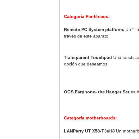
Categoría Periféricos:
Remote PC System platform.
Un “Thi
través de este aparato.
Transparent Touchpad
Una touchscre
opción que deseamos.
OGS Earphone- the Hanger Series
A
Categoría motherboards:
LANParty UT X58-T3eH8
Un motherbo