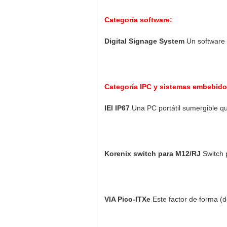
Categoría software:
Digital Signage System
Un software c
Categoría IPC y sistemas embebido
IEI IP67
Una PC portátil sumergible que
Korenix switch para M12/RJ
Switch p
VIA Pico-ITXe
Este factor de forma 