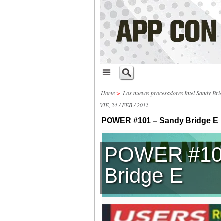
Home
>
Los nuevos procesadores Intel Sandy Bri
VIE, 24 / FEB / 2012
POWER #101 – Sandy Bridge E
POWER #10
Bridge E