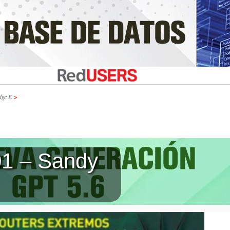
dge E
>
1 – Sandy