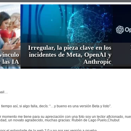
Irregular, la pieza clave en los
vínculo
incidentes de Meta, OpenAI y
 las IA
Anthropic
mail…
tiempo así, si algo falla, decís: “…y bueno es una versión Beta y listo”.
 momento me tiene para su apreciación con una foto soy un lector aficionado, nue
eriedad, un novato agradecido, muchas gracias: Rubén de Lago Puelo,Chubut
por el estandarte de la web 2.0 y no por ser versión a prueba…