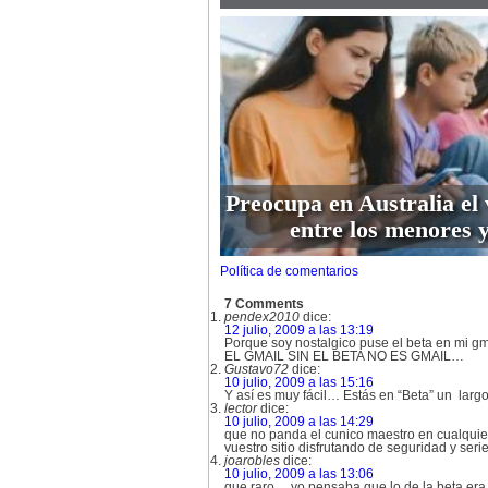
Preocupa en Australia el 
entre los menores y
Política de comentarios
7 Comments
pendex2010
dice:
12 julio, 2009 a las 13:19
Porque soy nostalgico puse el beta en mi g
EL GMAIL SIN EL BETA NO ES GMAIL…
Gustavo72
dice:
10 julio, 2009 a las 15:16
Y así es muy fácil… Estás en “Beta” un largo 
lector
dice:
10 julio, 2009 a las 14:29
que no panda el cunico maestro en cualquier
vuestro sitio disfrutando de seguridad y s
joarobles
dice:
10 julio, 2009 a las 13:06
que raro… yo pensaba que lo de la beta era 