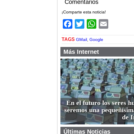
Comentarios
¡Comparte esta noticia!
Facebook
Twitter
WhatsA
Email
TAGS
GMail
,
Google
Más Internet
En el futuro los seres 
seremos una pequeñísim
de I
Últimas Noticias