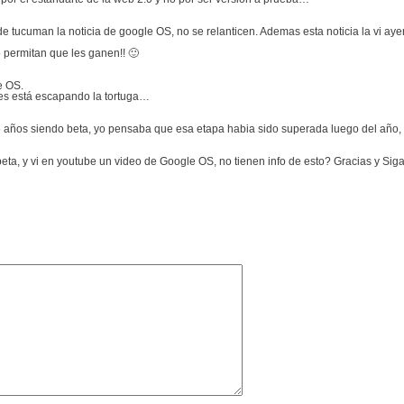
l de tucuman la noticia de google OS, no se relanticen. Ademas esta noticia la vi ay
 permitan que les ganen!! 🙂
e OS.
es está escapando la tortuga…
 años siendo beta, yo pensaba que esa etapa habia sido superada luego del año,
 beta, y vi en youtube un video de Google OS, no tienen info de esto? Gracias y Sig