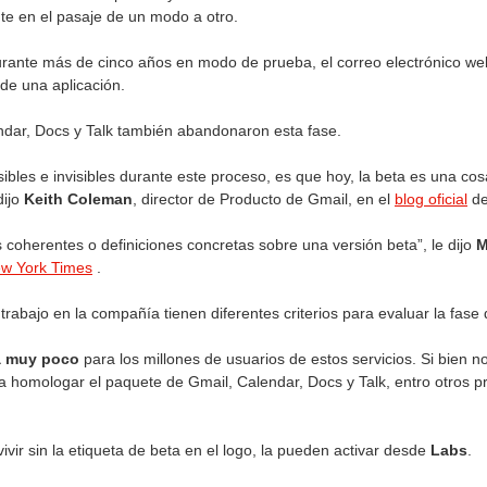
e en el pasaje de un modo a otro.
durante más de cinco años en modo de prueba, el correo electrónico we
o de una aplicación.
endar, Docs y Talk también abandonaron esta fase.
sibles e invisibles durante este proceso, es que hoy, la beta es una co
dijo
Keith Coleman
, director de Producto de Gmail, en el
blog oficial
de
 coherentes o definiciones concretas sobre una versión beta”, le dijo
M
w York Times
.
 trabajo en la compañía tienen diferentes criterios para evaluar la fase
rá muy poco
para los millones de usuarios de estos servicios. Si bien no
 homologar el paquete de Gmail, Calendar, Docs y Talk, entro otros p
vir sin la etiqueta de beta en el logo, la pueden activar desde
Labs
.