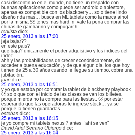
casi discontinuo en el mundo, no tiene un respaldo con
buenas aplicaciones como puede ser android o aplestore,
apenas es compatible con los blackberry… solo tiene lindo
diseño nda mas… busca en ML tablets como la marca ainol
por la misma $$ tenes mas hard, ni vale la pena comprar las
chinas de garcharino y compugarch…
realista
dice:
25 enero, 2013 a las 17:00
jaja bajar??
en este pais?
que baja? unicamente el poder adquisitivo y los indices del
indec..
ahh y las probabilidades de crecer económicamente, de
acceder a buena educación, y de que algun día, los que hoy
tienen de 25 a 30 años cuando le llegue su tiempo, cobre una
jubilación..
joan
dice:
25 enero, 2013 a las 16:51
y yo que estaba por comprar la tablet de blackberry playbook
🙁 solo que con el inicio de las clases se van los billetes..
porque mierda no la compre para las fiestas.. 🙁 por estar
esperando que las operadoras le ingrese stock… ya se
porque la tienen guardadas
esteban
dice:
25 enero, 2013 a las 16:15
je yo compre mi tablets nexus 7 antes, “ahí se ven”
David Ariel Serrano Ubiergo
dice:
25 enero, 2013 a las 16:04