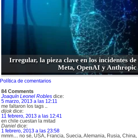
Irregular, la pieza clave en los incidentes de
Meta, OpenAI y Anthropic
Política de comentarios
84 Comments
Joaquín Leonel Robles
dice:
5 marzo, 2013 a las 12:11
me faltaron los tags ..
dijok
dice:
11 febrero, 2013 a las 12:41
en chile cuestan la mitad
Daniel
dice:
1 febrero, 2013 a las 23:58
mmm… no sé, USA, Francia, Suecia, Alemania, Rusia, China,