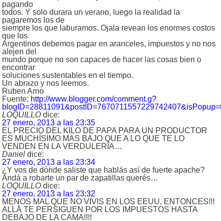
pagando
todos. Y solo durara un verano, luego la realidad la
pagaremos los de
siempre los que laburamos. Ojala revean los enormes costos
que los
Argentinos debemos pagar en aranceles, impuestos y no nos
alejen del
mundo porque no son capaces de hacer las cosas bien o
encontrar
soluciones sustentables en el tiempo.
Un abrazo y nos leemos.
Ruben Arno
Fuente:
http://www.blogger.com/comment.g?
blogID=28811091&postID=7670711557229742407&isPopup=t
LOQUILLO
dice:
27 enero, 2013 a las 23:35
EL PRECIO DEL KILO DE PAPA PARA UN PRODUCTOR
ES MUCHÍSIMO MAS BAJO QUE A LO QUE TE LO
VENDEN EN LA VERDULERÍA…
Daniel
dice:
27 enero, 2013 a las 23:34
¿Y vos de dónde saliste que hablás así de fuerte apache?
Andá a robarte un par de zapatillas querés…
LOQUILLO
dice:
27 enero, 2013 a las 23:32
MENOS MAL QUE NO VIVIS EN LOS EEUU, ENTONCES!!!
ALLÁ TE PERSIGUEN POR LOS IMPUESTOS HASTA
DEBAJO DE LA CAMA!!!!