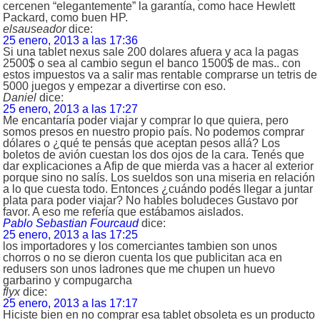
cercenen “elegantemente” la garantía, como hace Hewlett
Packard, como buen HP.
elsauseador
dice:
25 enero, 2013 a las 17:36
Si una tablet nexus sale 200 dolares afuera y aca la pagas
2500$ o sea al cambio segun el banco 1500$ de mas.. con
estos impuestos va a salir mas rentable comprarse un tetris de
5000 juegos y empezar a divertirse con eso.
Daniel
dice:
25 enero, 2013 a las 17:27
Me encantaría poder viajar y comprar lo que quiera, pero
somos presos en nuestro propio país. No podemos comprar
dólares o ¿qué te pensás que aceptan pesos allá? Los
boletos de avión cuestan los dos ojos de la cara. Tenés que
dar explicaciones a Afip de que mierda vas a hacer al exterior
porque sino no salís. Los sueldos son una miseria en relación
a lo que cuesta todo. Entonces ¿cuándo podés llegar a juntar
plata para poder viajar? No hables boludeces Gustavo por
favor. A eso me refería que estábamos aislados.
Pablo Sebastian Fourcaud
dice:
25 enero, 2013 a las 17:25
los importadores y los comerciantes tambien son unos
chorros o no se dieron cuenta los que publicitan aca en
redusers son unos ladrones que me chupen un huevo
garbarino y compugarcha
flyx
dice:
25 enero, 2013 a las 17:17
Hiciste bien en no comprar esa tablet obsoleta es un producto