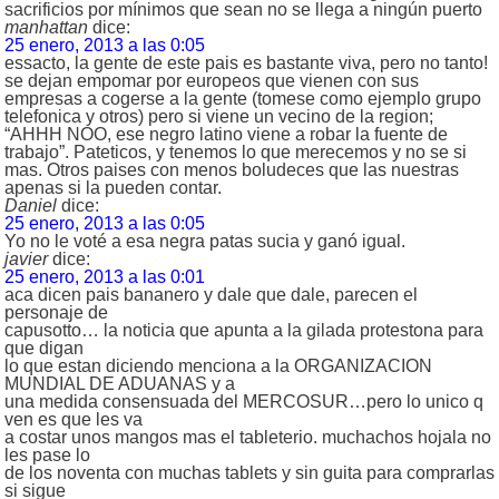
sacrificios por mínimos que sean no se llega a ningún puerto
manhattan
dice:
25 enero, 2013 a las 0:05
essacto, la gente de este pais es bastante viva, pero no tanto!
se dejan empomar por europeos que vienen con sus
empresas a cogerse a la gente (tomese como ejemplo grupo
telefonica y otros) pero si viene un vecino de la region;
“AHHH NOO, ese negro latino viene a robar la fuente de
trabajo”. Pateticos, y tenemos lo que merecemos y no se si
mas. Otros paises con menos boludeces que las nuestras
apenas si la pueden contar.
Daniel
dice:
25 enero, 2013 a las 0:05
Yo no le voté a esa negra patas sucia y ganó igual.
javier
dice:
25 enero, 2013 a las 0:01
aca dicen pais bananero y dale que dale, parecen el
personaje de
capusotto… la noticia que apunta a la gilada protestona para
que digan
lo que estan diciendo menciona a la ORGANIZACION
MUNDIAL DE ADUANAS y a
una medida consensuada del MERCOSUR…pero lo unico q
ven es que les va
a costar unos mangos mas el tableterio. muchachos hojala no
les pase lo
de los noventa con muchas tablets y sin guita para comprarlas
si sigue