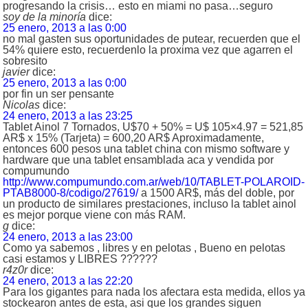
progresando la crisis… esto en miami no pasa…seguro
soy de la minoría
dice:
25 enero, 2013 a las 0:00
no mal gasten sus oportunidades de putear, recuerden que el
54% quiere esto, recuerdenlo la proxima vez que agarren el
sobresito
javier
dice:
25 enero, 2013 a las 0:00
por fin un ser pensante
Nicolas
dice:
24 enero, 2013 a las 23:25
Tablet Ainol 7 Tornados, U$70 + 50% = U$ 105×4.97 = 521,85
AR$ x 15% (Tarjeta) = 600,20 AR$ Aproximadamente,
entonces 600 pesos una tablet china con mismo software y
hardware que una tablet ensamblada aca y vendida por
compumundo
http://www.compumundo.com.ar/web/10/TABLET-POLAROID-
PTAB8000-8/codigo/27619/
a 1500 AR$, más del doble, por
un producto de similares prestaciones, incluso la tablet ainol
es mejor porque viene con más RAM.
g
dice:
24 enero, 2013 a las 23:00
Como ya sabemos , libres y en pelotas , Bueno en pelotas
casi estamos y LIBRES ??????
r4z0r
dice:
24 enero, 2013 a las 22:20
Para los gigantes para nada los afectara esta medida, ellos ya
stockearon antes de esta, asi que los grandes siguen