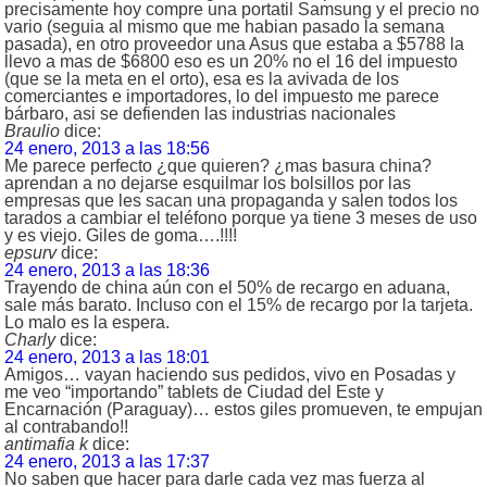
precisamente hoy compre una portatil Samsung y el precio no
vario (seguia al mismo que me habian pasado la semana
pasada), en otro proveedor una Asus que estaba a $5788 la
llevo a mas de $6800 eso es un 20% no el 16 del impuesto
(que se la meta en el orto), esa es la avivada de los
comerciantes e importadores, lo del impuesto me parece
bárbaro, asi se defienden las industrias nacionales
Braulio
dice:
24 enero, 2013 a las 18:56
Me parece perfecto ¿que quieren? ¿mas basura china?
aprendan a no dejarse esquilmar los bolsillos por las
empresas que les sacan una propaganda y salen todos los
tarados a cambiar el teléfono porque ya tiene 3 meses de uso
y es viejo. Giles de goma….!!!!
epsurv
dice:
24 enero, 2013 a las 18:36
Trayendo de china aún con el 50% de recargo en aduana,
sale más barato. Incluso con el 15% de recargo por la tarjeta.
Lo malo es la espera.
Charly
dice:
24 enero, 2013 a las 18:01
Amigos… vayan haciendo sus pedidos, vivo en Posadas y
me veo “importando” tablets de Ciudad del Este y
Encarnación (Paraguay)… estos giles promueven, te empujan
al contrabando!!
antimafia k
dice:
24 enero, 2013 a las 17:37
No saben que hacer para darle cada vez mas fuerza al