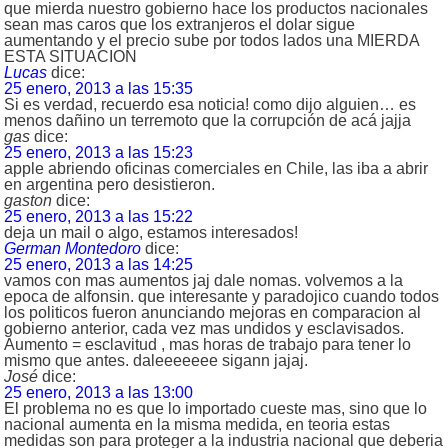
que mierda nuestro gobierno hace los productos nacionales
sean mas caros que los extranjeros el dolar sigue
aumentando y el precio sube por todos lados una MIERDA
ESTA SITUACION
Lucas
dice:
25 enero, 2013 a las 15:35
Si es verdad, recuerdo esa noticia! como dijo alguien… es
menos dañino un terremoto que la corrupción de acá jajja
gas
dice:
25 enero, 2013 a las 15:23
apple abriendo oficinas comerciales en Chile, las iba a abrir
en argentina pero desistieron.
gaston
dice:
25 enero, 2013 a las 15:22
deja un mail o algo, estamos interesados!
German Montedoro
dice:
25 enero, 2013 a las 14:25
vamos con mas aumentos jaj dale nomas. volvemos a la
epoca de alfonsin. que interesante y paradojico cuando todos
los politicos fueron anunciando mejoras en comparacion al
gobierno anterior, cada vez mas undidos y esclavisados.
Aumento = esclavitud , mas horas de trabajo para tener lo
mismo que antes. daleeeeeee sigann jajaj.
José
dice:
25 enero, 2013 a las 13:00
El problema no es que lo importado cueste mas, sino que lo
nacional aumenta en la misma medida, en teoria estas
medidas son para proteger a la industria nacional que deberia