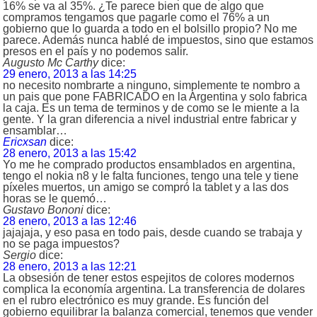
16% se va al 35%. ¿Te parece bien que de algo que
compramos tengamos que pagarle como el 76% a un
gobierno que lo guarda a todo en el bolsillo propio? No me
parece. Además nunca hablé de impuestos, sino que estamos
presos en el país y no podemos salir.
Augusto Mc Carthy
dice:
29 enero, 2013 a las 14:25
no necesito nombrarte a ninguno, simplemente te nombro a
un pais que pone FABRICADO en la Argentina y solo fabrica
la caja. Es un tema de terminos y de como se le miente a la
gente. Y la gran diferencia a nivel industrial entre fabricar y
ensamblar…
Ericxsan
dice:
28 enero, 2013 a las 15:42
Yo me he comprado productos ensamblados en argentina,
tengo el nokia n8 y le falta funciones, tengo una tele y tiene
píxeles muertos, un amigo se compró la tablet y a las dos
horas se le quemó…
Gustavo Bononi
dice:
28 enero, 2013 a las 12:46
jajajaja, y eso pasa en todo pais, desde cuando se trabaja y
no se paga impuestos?
Sergio
dice:
28 enero, 2013 a las 12:21
La obsesión de tener estos espejitos de colores modernos
complica la economía argentina. La transferencia de dolares
en el rubro electrónico es muy grande. Es función del
gobierno equilibrar la balanza comercial, tenemos que vender