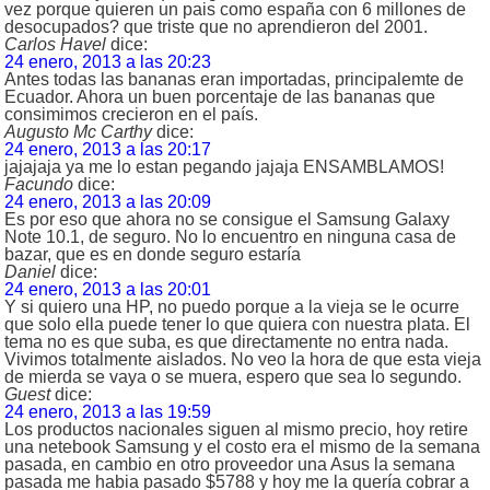
vez porque quieren un pais como españa con 6 millones de
desocupados? que triste que no aprendieron del 2001.
Carlos Havel
dice:
24 enero, 2013 a las 20:23
Antes todas las bananas eran importadas, principalemte de
Ecuador. Ahora un buen porcentaje de las bananas que
consimimos crecieron en el país.
Augusto Mc Carthy
dice:
24 enero, 2013 a las 20:17
jajajaja ya me lo estan pegando jajaja ENSAMBLAMOS!
Facundo
dice:
24 enero, 2013 a las 20:09
Es por eso que ahora no se consigue el Samsung Galaxy
Note 10.1, de seguro. No lo encuentro en ninguna casa de
bazar, que es en donde seguro estaría
Daniel
dice:
24 enero, 2013 a las 20:01
Y si quiero una HP, no puedo porque a la vieja se le ocurre
que solo ella puede tener lo que quiera con nuestra plata. El
tema no es que suba, es que directamente no entra nada.
Vivimos totalmente aislados. No veo la hora de que esta vieja
de mierda se vaya o se muera, espero que sea lo segundo.
Guest
dice:
24 enero, 2013 a las 19:59
Los productos nacionales siguen al mismo precio, hoy retire
una netebook Samsung y el costo era el mismo de la semana
pasada, en cambio en otro proveedor una Asus la semana
pasada me habia pasado $5788 y hoy me la quería cobrar a