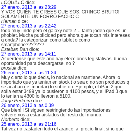
LOQUILLO
dice:
27 enero, 2013 a las 23:29
Y VOS QUIÉN TE CREES QUE SOS, GRINGO BRUTO!
SOLAMENTE UN FORRO FACHO C
Hernan
dice:
27 enero, 2013 a las 22:42
todo muy lindo pero el galaxy note 2… tanto joden que es un
phoblet. Mucha publicidad pero ahora que tocan mis intereses
q onda? la categorizan como tablet o como
smartphone???????
Esteban Ban
dice:
27 enero, 2013 a las 14:11
Acuerdense que este año hay elecciones legislativas, buena
oportunidad para descargarse, no ?
brustuk
dice:
26 enero, 2013 a las 11:24
Muy cierto lo que decis, lo nacional se mantiene. Ahora lo
importado que ya tenian en stock ( o sea q no son productos q
se acaban de importar) lo subieron. Ejemplo, el iPad 2 que
solia estar 3499 ya lo pusieron a 4100 pesos, y el iPad 3 que
lo tenian a 4300 lo llevron a 5100.
Jorge Pedreira
dice:
26 enero, 2013 a las 0:39
Que bien!!! Si siguen restringiendo las importaciones
volveremos a estar aislados del resto del mundo.
Norberto
dice:
25 enero, 2013 a las 21:16
Tal vez no trasladen todo el arancel al precio final, sino que