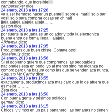
contrabando, que increible!!!!!
camperstriker
dice:
24 enero, 2013 a las 17:26
va a ser hermoso hacer un puente!!! sobre el mar!!! solo par
vos!! solo para comprar cosas en china!!
jjajajaajajajajajajajajjaja,,,,….
gaston
dice:
24 enero, 2013 a las 17:25
por suerte la aduana es un colador y toda la electronica
buena entra de forma ilegal, jajajaja
Alkhymia
dice:
24 enero, 2013 a las 17:05
Producimos que buen chiste. Contate otro!
Jotaeleruiz
dice:
24 enero, 2013 a las 16:56
Si el gobierno quiere que compremos las pedotablets
nacionales esta en pedo, yo al menos sino me alcanza no
compro pero una basura como las que se venden acá nunca.
Augusto Mc Carthy
dice:
24 enero, 2013 a las 16:55
exactamente, producimos aca mas caro que lo de afuera que
es mejor……….
Zeta
dice:
24 enero, 2013 a las 16:50
Con buena gente y pésimos políticos
german
dice:
24 enero, 2013 a las 16:15
Chicos, vivimos en un pais bananero! las bananas no tienen