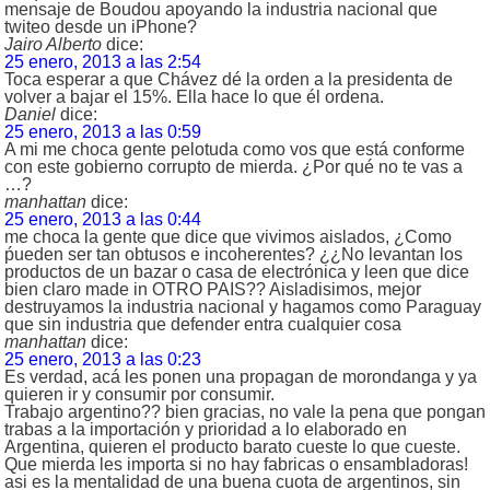
mensaje de Boudou apoyando la industria nacional que
twiteo desde un iPhone?
Jairo Alberto
dice:
25 enero, 2013 a las 2:54
Toca esperar a que Chávez dé la orden a la presidenta de
volver a bajar el 15%. Ella hace lo que él ordena.
Daniel
dice:
25 enero, 2013 a las 0:59
A mi me choca gente pelotuda como vos que está conforme
con este gobierno corrupto de mierda. ¿Por qué no te vas a
…?
manhattan
dice:
25 enero, 2013 a las 0:44
me choca la gente que dice que vivimos aislados, ¿Como
ṕueden ser tan obtusos e incoherentes? ¿¿No levantan los
productos de un bazar o casa de electrónica y leen que dice
bien claro made in OTRO PAIS?? Aisladisimos, mejor
destruyamos la industria nacional y hagamos como Paraguay
que sin industria que defender entra cualquier cosa
manhattan
dice:
25 enero, 2013 a las 0:23
Es verdad, acá les ponen una propagan de morondanga y ya
quieren ir y consumir por consumir.
Trabajo argentino?? bien gracias, no vale la pena que pongan
trabas a la importación y prioridad a lo elaborado en
Argentina, quieren el producto barato cueste lo que cueste.
Que mierda les importa si no hay fabricas o ensambladoras!
asi es la mentalidad de una buena cuota de argentinos, sin