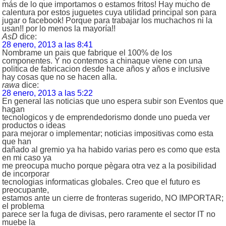
más de lo que importamos o estamos fritos! Hay mucho de
calentura por estos juguetes cuya utilidad principal son para
jugar o facebook! Porque para trabajar los muchachos ni la
usan!! por lo menos la mayoría!!
AsD
dice:
28 enero, 2013 a las 8:41
Nombrame un pais que fabrique el 100% de los
componentes. Y no contemos a chinaque viene con una
politica de fabricacion desde hace años y años e inclusive
hay cosas que no se hacen alla.
rawa
dice:
28 enero, 2013 a las 5:22
En general las noticias que uno espera subir son Eventos que
hagan
tecnologicos y de emprendedorismo donde uno pueda ver
productos o ideas
para mejorar o implementar; noticias impositivas como esta
que han
dañado al gremio ya ha habido varias pero es como que esta
en mi caso ya
me preocupa mucho porque pègara otra vez a la posibilidad
de incorporar
tecnologias informaticas globales. Creo que el futuro es
preocupante,
estamos ante un cierre de fronteras sugerido, NO IMPORTAR;
el problema
parece ser la fuga de divisas, pero raramente el sector IT no
muebe la