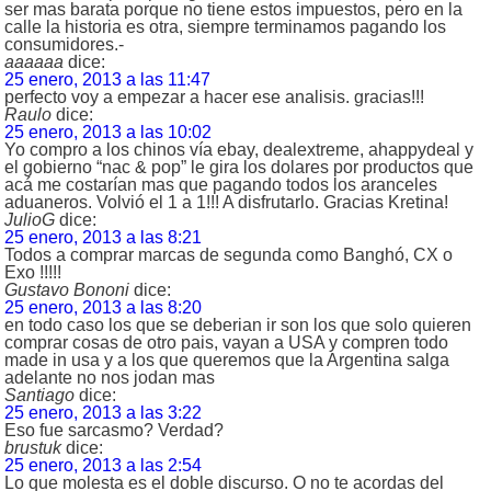
ser mas barata porque no tiene estos impuestos, pero en la
calle la historia es otra, siempre terminamos pagando los
consumidores.-
aaaaaa
dice:
25 enero, 2013 a las 11:47
perfecto voy a empezar a hacer ese analisis. gracias!!!
Raulo
dice:
25 enero, 2013 a las 10:02
Yo compro a los chinos vía ebay, dealextreme, ahappydeal y
el gobierno “nac & pop” le gira los dolares por productos que
acá me costarían mas que pagando todos los aranceles
aduaneros. Volvió el 1 a 1!!! A disfrutarlo. Gracias Kretina!
JulioG
dice:
25 enero, 2013 a las 8:21
Todos a comprar marcas de segunda como Banghó, CX o
Exo !!!!!
Gustavo Bononi
dice:
25 enero, 2013 a las 8:20
en todo caso los que se deberian ir son los que solo quieren
comprar cosas de otro pais, vayan a USA y compren todo
made in usa y a los que queremos que la Argentina salga
adelante no nos jodan mas
Santiago
dice:
25 enero, 2013 a las 3:22
Eso fue sarcasmo? Verdad?
brustuk
dice:
25 enero, 2013 a las 2:54
Lo que molesta es el doble discurso. O no te acordas del