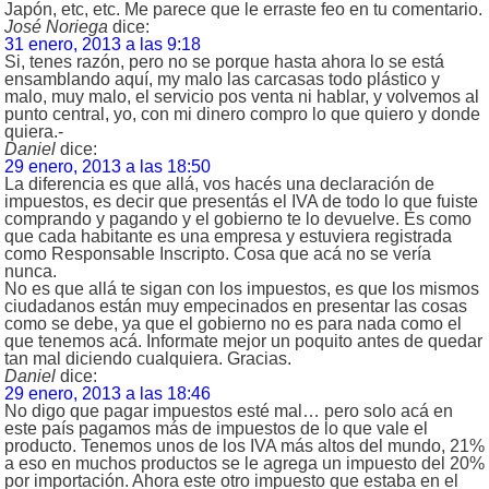
Japón, etc, etc. Me parece que le erraste feo en tu comentario.
José Noriega
dice:
31 enero, 2013 a las 9:18
Si, tenes razón, pero no se porque hasta ahora lo se está
ensamblando aquí, my malo las carcasas todo plástico y
malo, muy malo, el servicio pos venta ni hablar, y volvemos al
punto central, yo, con mi dinero compro lo que quiero y donde
quiera.-
Daniel
dice:
29 enero, 2013 a las 18:50
La diferencia es que allá, vos hacés una declaración de
impuestos, es decir que presentás el IVA de todo lo que fuiste
comprando y pagando y el gobierno te lo devuelve. Es como
que cada habitante es una empresa y estuviera registrada
como Responsable Inscripto. Cosa que acá no se vería
nunca.
No es que allá te sigan con los impuestos, es que los mismos
ciudadanos están muy empecinados en presentar las cosas
como se debe, ya que el gobierno no es para nada como el
que tenemos acá. Informate mejor un poquito antes de quedar
tan mal diciendo cualquiera. Gracias.
Daniel
dice:
29 enero, 2013 a las 18:46
No digo que pagar impuestos esté mal… pero solo acá en
este país pagamos más de impuestos de lo que vale el
producto. Tenemos unos de los IVA más altos del mundo, 21%
a eso en muchos productos se le agrega un impuesto del 20%
por importación. Ahora este otro impuesto que estaba en el