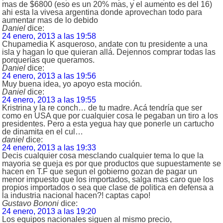
mas de $6800 (eso es un 20% mas, y el aumento es del 16)
ahi esta la vivesa argentina donde aprovechan todo para
aumentar mas de lo debido
Daniel
dice:
24 enero, 2013 a las 19:58
Chupamedia K asqueroso, andate con tu presidente a una
isla y hagan lo que quieran allá. Dejennos comprar todas las
porquerías que queramos.
Daniel
dice:
24 enero, 2013 a las 19:56
Muy buena idea, yo apoyo esta moción.
Daniel
dice:
24 enero, 2013 a las 19:55
Kristrina y la re conch… de tu madre. Acá tendría que ser
como en USA que por cualquier cosa le pegaban un tiro a los
presidentes. Pero a esta yegua hay que ponerle un cartucho
de dinamita en el cul…
daniel
dice:
24 enero, 2013 a las 19:33
Decis cualquier cosa mesclando cualquier tema lo que la
mayoria se queja es por que productos que supuestamente se
hacen en T.F que segun el gobierno gozan de pagar un
menor impuesto que los importados, salga mas caro que los
propios importados o sea que clase de politica en defensa a
la industria nacional hacen?! captas capo!
Gustavo Bononi
dice:
24 enero, 2013 a las 19:20
Los equipos nacionales siguen al mismo precio,