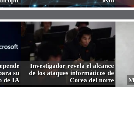
thropic
lean
depende
Investigador revela el alcance
ara su
de los ataques informáticos de
o de IA
Corea del norte
M