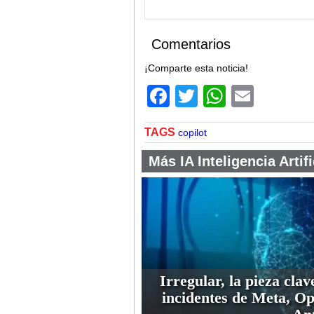
Comentarios
¡Comparte esta noticia!
Facebook
Twitter
WhatsA
Email
TAGS
copilot
Más IA Inteligencia Artifi
Irregular, la pieza clav
incidentes de Meta, O