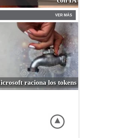
con IA
VER MÁS
icrosoft raciona los tokens