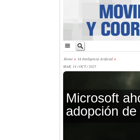
Home
>
IA Inteligencia Artificial
>
MAR, 14 / OCT / 2025
Microsoft aho
adopción de 