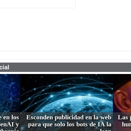
pp
cial
e en los
Esconden publicidad en la web
Las 
penAI y
para que solo los bots de IA la
hum