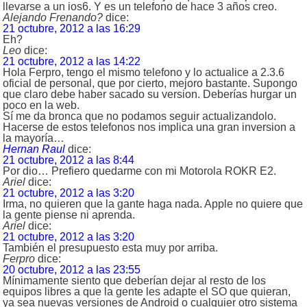
llevarse a un ios6. Y es un telefono de hace 3 años creo.
Alejando Frenando?
dice:
21 octubre, 2012 a las 16:29
Eh?
Leo
dice:
21 octubre, 2012 a las 14:22
Hola Ferpro, tengo el mismo telefono y lo actualice a 2.3.6
oficial de personal, que por cierto, mejoro bastante. Supongo
que claro debe haber sacado su version. Deberías hurgar un
poco en la web.
Sí me da bronca que no podamos seguir actualizandolo.
Hacerse de estos telefonos nos implica una gran inversion a
la mayoría…
Hernan Raul
dice:
21 octubre, 2012 a las 8:44
Por dio… Prefiero quedarme con mi Motorola ROKR E2.
Ariel
dice:
21 octubre, 2012 a las 3:20
Irma, no quieren que la gante haga nada. Apple no quiere que
la gente piense ni aprenda.
Ariel
dice:
21 octubre, 2012 a las 3:20
También el presupuesto esta muy por arriba.
Ferpro
dice:
20 octubre, 2012 a las 23:55
Mínimamente siento que deberían dejar al resto de los
equipos libres a que la gente les adapte el SO que quieran,
ya sea nuevas versiones de Android o cualquier otro sistema