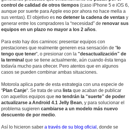
control de calidad de otros tiempos
(caso iPhone 5 e iOS 6,
aunque por suerte para Apple eso por ahora no hace mella a
sus ventas). El objetivo es
no detener la cadena de ventas
y
generar entre los compradores la “necesidad” de
renovar sus
equipos en un plazo no mayor a los 2 años
.
Para esto hay dos caminos: presentar equipos con
prestaciones que realmente generen esa sensación de “
lo
tengo que tener
“, o presionar con la
“desactualización” de
la terminal
que se tiene actualmente, aún cuando ésta tenga
todavía mucho para ofrecer. Pero atentos que en algunos
casos se pueden combinar ambas situaciones.
Motorola aplica parte de esta estrategia con una especie de
“
Plan Canje
“. Se trata de una
lista
que acaban de publicar
con aquellos equipos que
no tendrán la “suerte” de poder
actualizarse a Android 4.1 Jelly Bean
, y para solucionar el
problema sugieren
cambiarse a un modelo más nuevo
descuento de por medio
.
Así lo hicieron saber
a través de su blog oficial
, donde se