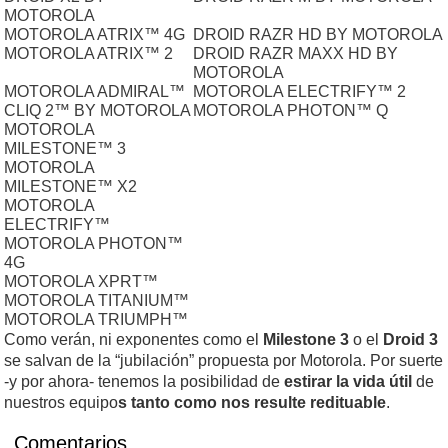
MOTOROLA
MOTOROLA ATRIX™ 4G
DROID RAZR HD BY MOTOROLA
MOTOROLA ATRIX™ 2
DROID RAZR MAXX HD BY
MOTOROLA
MOTOROLA ADMIRAL™
MOTOROLA ELECTRIFY™ 2
CLIQ 2™ BY MOTOROLA
MOTOROLA PHOTON™ Q
MOTOROLA
MILESTONE™ 3
MOTOROLA
MILESTONE™ X2
MOTOROLA
ELECTRIFY™
MOTOROLA PHOTON™
4G
MOTOROLA XPRT™
MOTOROLA TITANIUM™
MOTOROLA TRIUMPH™
Como verán, ni exponentes como el
Milestone 3
o el
Droid 3
se salvan de la “jubilación” propuesta por Motorola. Por suerte
-y por ahora- tenemos la posibilidad de
estirar la vida útil
de
nuestros equipo
s tanto como nos resulte redituable
.
Comentarios