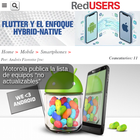
Home
>
Mobile
>
Smartphones
>
Comentarios: 11
Por: Andrés Fiorotto [tw:
@andresfiorotto] / SAB, 20 / OCT / 2012
Motorola publica la lista
de equipos “no
actualizables”