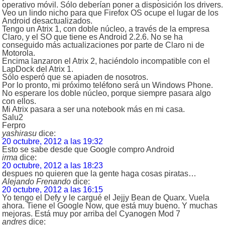
operativo móvil. Sólo deberían poner a disposición los drivers.
Veo un lindo nicho para que Firefox OS ocupe el lugar de los
Android desactualizados.
Tengo un Atrix 1, con doble núcleo, a través de la empresa
Claro, y el SO que tiene es Android 2.2.6. No se ha
conseguido más actualizaciones por parte de Claro ni de
Motorola.
Encima lanzaron el Atrix 2, haciéndolo incompatible con el
LapDock del Atrix 1.
Sólo esperó que se apiaden de nosotros.
Por lo pronto, mi próximo teléfono será un Windows Phone.
No esperare los doble núcleo, porque siempre pasara algo
con ellos.
Mi Atrix pasara a ser una notebook más en mi casa.
Salu2
Ferpro
yashirasu
dice:
20 octubre, 2012 a las 19:32
Esto se sabe desde que Google compro Android
irma
dice:
20 octubre, 2012 a las 18:23
despues no quieren que la gente haga cosas piratas…
Alejando Frenando
dice:
20 octubre, 2012 a las 16:15
Yo tengo el Defy y le cargué el Jejjy Bean de Quarx. Vuela
ahora. Tiene el Google Now, que está muy bueno. Y muchas
mejoras. Está muy por arriba del Cyanogen Mod 7
andres
dice: