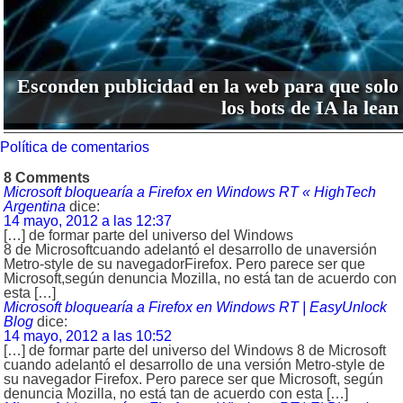
Esconden publicidad en la web para que solo
los bots de IA la lean
Política de comentarios
8 Comments
Microsoft bloquearía a Firefox en Windows RT « HighTech
Argentina
dice:
14 mayo, 2012 a las 12:37
[…] de formar parte del universo del Windows
8 de Microsoftcuando adelantó el desarrollo de unaversión
Metro-style de su navegadorFirefox. Pero parece ser que
Microsoft,según denuncia Mozilla, no está tan de acuerdo con
esta […]
Microsoft bloquearía a Firefox en Windows RT | EasyUnlock
Blog
dice:
14 mayo, 2012 a las 10:52
[…] de formar parte del universo del Windows 8 de Microsoft
cuando adelantó el desarrollo de una versión Metro-style de
su navegador Firefox. Pero parece ser que Microsoft, según
denuncia Mozilla, no está tan de acuerdo con esta […]