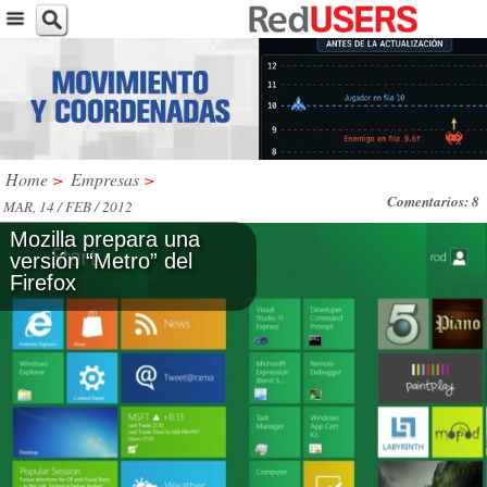
Home
>
Empresas
>
Comentarios: 8
MAR, 14 / FEB / 2012
Mozilla prepara una
versión “Metro” del
Firefox