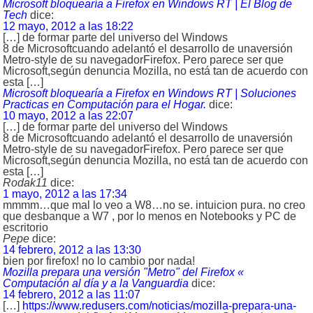
Microsoft bloquearía a Firefox en Windows RT | El Blog de
Tech
dice:
12 mayo, 2012 a las 18:22
[…] de formar parte del universo del Windows
8 de Microsoftcuando adelantó el desarrollo de unaversión
Metro-style de su navegadorFirefox. Pero parece ser que
Microsoft,según denuncia Mozilla, no está tan de acuerdo con
esta […]
Microsoft bloquearía a Firefox en Windows RT | Soluciones
Practicas en Computación para el Hogar.
dice:
10 mayo, 2012 a las 22:07
[…] de formar parte del universo del Windows
8 de Microsoftcuando adelantó el desarrollo de unaversión
Metro-style de su navegadorFirefox. Pero parece ser que
Microsoft,según denuncia Mozilla, no está tan de acuerdo con
esta […]
Rodak11
dice:
1 mayo, 2012 a las 17:34
mmmm…que mal lo veo a W8…no se. intuicion pura. no creo
que desbanque a W7 , por lo menos en Notebooks y PC de
escritorio
Pepe
dice:
14 febrero, 2012 a las 13:30
bien por firefox! no lo cambio por nada!
Mozilla prepara una versión "Metro" del Firefox «
Computación al día y a la Vanguardia
dice:
14 febrero, 2012 a las 11:07
[…]
https://www.redusers.com/noticias/mozilla-prepara-una-