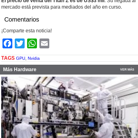
El precio de venta del Titan Z es de US$3 mil
. Su llegada al
mercado está prevista para mediados del año en curso.
Comentarios
¡Comparte esta noticia!
Facebook
Twitter
WhatsApp
Email
TAGS
GPU
,
Nvidia
Más Hardware
VER MÁS