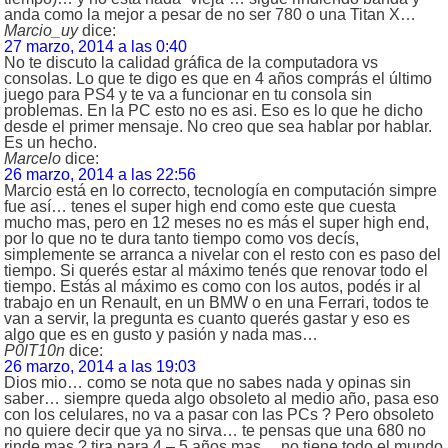
anda como la mejor a pesar de no ser 780 o una Titan X…
Marcio_uy
dice:
27 marzo, 2014 a las 0:40
No te discuto la calidad gráfica de la computadora vs
consolas. Lo que te digo es que en 4 años comprás el último
juego para PS4 y te va a funcionar en tu consola sin
problemas. En la PC esto no es asi. Eso es lo que he dicho
desde el primer mensaje. No creo que sea hablar por hablar.
Es un hecho.
Marcelo
dice:
26 marzo, 2014 a las 22:56
Marcio está en lo correcto, tecnología en computación simpre
fue así… tenes el super high end como este que cuesta
mucho mas, pero en 12 meses no es más el super high end,
por lo que no te dura tanto tiempo como vos decís,
simplemente se arranca a nivelar con el resto con es paso del
tiempo. Si querés estar al máximo tenés que renovar todo el
tiempo. Estás al máximo es como con los autos, podés ir al
trabajo en un Renault, en un BMW o en una Ferrari, todos te
van a servir, la pregunta es cuanto querés gastar y eso es
algo que es en gusto y pasión y nada mas…
P0lT10n
dice:
26 marzo, 2014 a las 19:03
Dios mio… como se nota que no sabes nada y opinas sin
saber… siempre queda algo obsoleto al medio año, pasa eso
con los celulares, no va a pasar con las PCs ? Pero obsoleto
no quiere decir que ya no sirva… te pensas que una 680 no
rinde mas ? tira para 4 – 5 años mas… no tiene todo el mundo