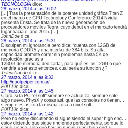
TECNOLOGÍA
dice:
28 marzo, 2014 a las 16:02
[…] Tras la presentación de la potente unidad gráfica Titan Z
en el marco de GPU Technology Conference 2014,Nvidia
presenta Erista. Se trata de la nueva generación de
procesadores móviles Tegra, cuyo debut en el mercado tendrá
lugar hacia el año 2015. […]
JohnDoe
dice:
28 marzo, 2014 a las 15:31
Disculpen mi ignorancia pero dice: “cuenta con 12GB de
memoria GDDR5 y una interfaz de 384 bits. Su alta
capacidad promete correr sin problemas hasta 5K de
resolución, gracias a
128GB de memoria dedicada”, para qué es los 12GB o qué
vendría a ser esto entonces, cual sería su función ¿?
TeleviZiando
dice:
27 marzo, 2014 a las 9:32
http://guolpeiper.com.ar/
P0lT10n
dice:
27 marzo, 2014 a las 1:45
Claro, si la PC “el soft” siempre se actualiza, siempre sale
algo nuevo, PhysX y cosas asi, que las consolas no tienen…
siempre estas con la misma cosa a nivel soft…
P0lT10n
dice:
27 marzo, 2014 a las 1:42
Pero no estoy discutiendo si sigue siendo el super high end…
estoy diciendo que sigue rindiendo perfectamente, porque lo
sigue siendo, solo que hay un nuevo super high end, y