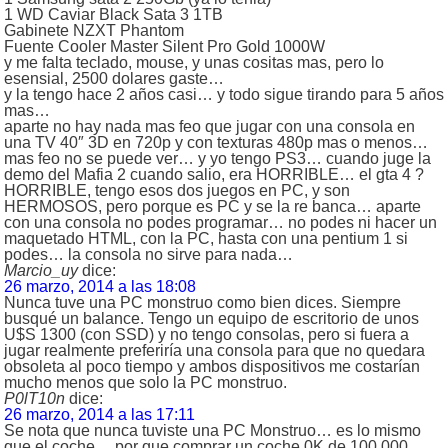
1 WD Caviar Black Sata 3 1TB
Gabinete NZXT Phantom
Fuente Cooler Master Silent Pro Gold 1000W
y me falta teclado, mouse, y unas cositas mas, pero lo
esensial, 2500 dolares gaste…
y la tengo hace 2 años casi… y todo sigue tirando para 5 años
mas…
aparte no hay nada mas feo que jugar con una consola en
una TV 40″ 3D en 720p y con texturas 480p mas o menos…
mas feo no se puede ver… y yo tengo PS3… cuando juge la
demo del Mafia 2 cuando salio, era HORRIBLE… el gta 4 ?
HORRIBLE, tengo esos dos juegos en PC, y son
HERMOSOS, pero porque es PC y se la re banca… aparte
con una consola no podes programar… no podes ni hacer un
maquetado HTML, con la PC, hasta con una pentium 1 si
podes… la consola no sirve para nada…
Marcio_uy
dice:
26 marzo, 2014 a las 18:08
Nunca tuve una PC monstruo como bien dices. Siempre
busqué un balance. Tengo un equipo de escritorio de unos
U$S 1300 (con SSD) y no tengo consolas, pero si fuera a
jugar realmente preferiría una consola para que no quedara
obsoleta al poco tiempo y ambos dispositivos me costarían
mucho menos que solo la PC monstruo.
P0lT10n
dice:
26 marzo, 2014 a las 17:11
Se nota que nunca tuviste una PC Monstruo… es lo mismo
que el coche… por que comprar un coche 0K de 100.000