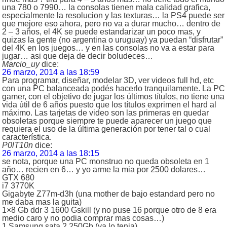
una 780 o 7990… la consolas tienen mala calidad grafica,
especialmente la resolucion y las texturas… la PS4 puede ser
que mejore eso ahora, pero no va a durar mucho… dentro de
2 – 3 años, el 4K se puede estandarizar un poco mas, y
quizas la gente (no argentina o uruguay) ya puedan “disfrutar”
del 4K en los juegos… y en las consolas no va a estar para
jugar… asi que deja de decir boludeces…
Marcio_uy
dice:
26 marzo, 2014 a las 18:59
Para programar, diseñar, modelar 3D, ver videos full hd, etc
con una PC balanceada podés hacerlo tranquilamente. La PC
gamer, con el objetivo de jugar los últimos títulos, no tiene una
vida útil de 6 años puesto que los títulos exprimen el hard al
máximo. Las tarjetas de video son las primeras en quedar
obsoletas porque siempre te puede aparecer un juego que
requiera el uso de la última generación por tener tal o cual
característica.
P0lT10n
dice:
26 marzo, 2014 a las 18:15
se nota, porque una PC monstruo no queda obsoleta en 1
año… recien en 6… y yo arme la mia por 2500 dolares…
GTX 680
i7 3770K
Gigabyte Z77m-d3h (una mother de bajo estandard pero no
me daba mas la guita)
1×8 Gb ddr 3 1600 Gskill (y no puse 16 porque otro de 8 era
medio caro y no podia comprar mas cosas…)
1 Samsung sata 2 250Gb (ya lo tenia)