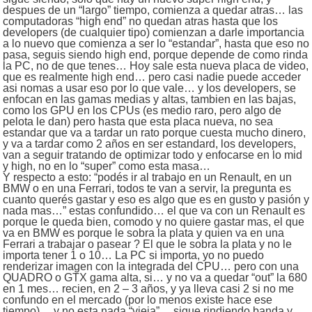
despues de un “largo” tiempo, comienza a quedar atras… las
computadoras “high end” no quedan atras hasta que los
developers (de cualquier tipo) comienzan a darle importancia
a lo nuevo que comienza a ser lo “estandar”, hasta que eso no
pasa, seguis siendo high end, porque depende de como rinda
la PC, no de que tenes… Hoy sale esta nueva placa de video,
que es realmente high end… pero casi nadie puede acceder
asi nomas a usar eso por lo que vale… y los developers, se
enfocan en las gamas medias y altas, tambien en las bajas,
como los GPU en los CPUs (es medio raro, pero algo de
pelota le dan) pero hasta que esta placa nueva, no sea
estandar que va a tardar un rato porque cuesta mucho dinero,
y va a tardar como 2 años en ser estandard, los developers,
van a seguir tratando de optimizar todo y enfocarse en lo mid
y high, no en lo “super” como esta masa…
Y respecto a esto: “podés ir al trabajo en un Renault, en un
BMW o en una Ferrari, todos te van a servir, la pregunta es
cuanto querés gastar y eso es algo que es en gusto y pasión y
nada mas…” estas confundido… el que va con un Renault es
porque le queda bien, comodo y no quiere gastar mas, el que
va en BMW es porque le sobra la plata y quien va en una
Ferrari a trabajar o pasear ? El que le sobra la plata y no le
importa tener 1 o 10… La PC si importa, yo no puedo
renderizar imagen con la integrada del CPU… pero con una
QUADRO o GTX gama alta, si… y no va a quedar “out” la 680
en 1 mes… recien, en 2 – 3 años, y ya lleva casi 2 si no me
confundo en el mercado (por lo menos existe hace ese
tiempo)… y no esta nada “vieja”… sigue rindiendo banda y