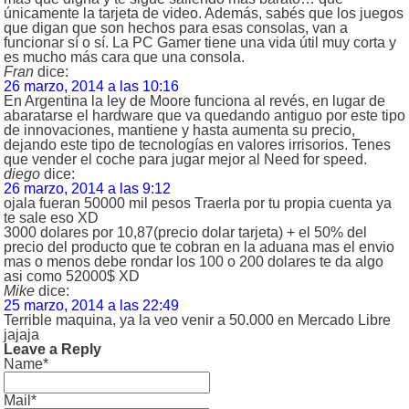
únicamente la tarjeta de video. Además, sabés que los juegos
que digan que son hechos para esas consolas, van a
funcionar sí o sí. La PC Gamer tiene una vida útil muy corta y
es mucho más cara que una consola.
Fran
dice:
26 marzo, 2014 a las 10:16
En Argentina la ley de Moore funciona al revés, en lugar de
abaratarse el hardware que va quedando antiguo por este tipo
de innovaciones, mantiene y hasta aumenta su precio,
dejando este tipo de tecnologías en valores irrisorios. Tenes
que vender el coche para jugar mejor al Need for speed.
diego
dice:
26 marzo, 2014 a las 9:12
ojala fueran 50000 mil pesos Traerla por tu propia cuenta ya
te sale eso XD
3000 dolares por 10,87(precio dolar tarjeta) + el 50% del
precio del producto que te cobran en la aduana mas el envio
mas o menos debe rondar los 100 o 200 dolares te da algo
asi como 52000$ XD
Mike
dice:
25 marzo, 2014 a las 22:49
Terrible maquina, ya la veo venir a 50.000 en Mercado Libre
jajaja
Leave a Reply
Name*
Mail*