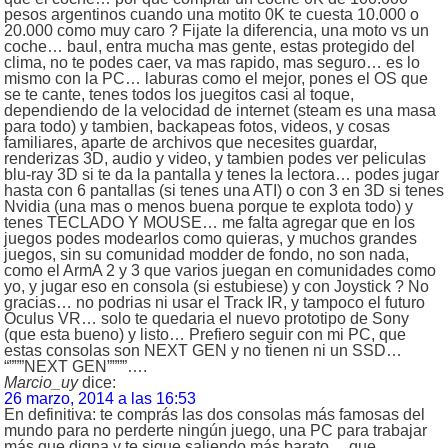
pesos argentinos cuando una motito 0K te cuesta 10.000 o
20.000 como muy caro ? Fijate la diferencia, una moto vs un
coche… baul, entra mucha mas gente, estas protegido del
clima, no te podes caer, va mas rapido, mas seguro… es lo
mismo con la PC… laburas como el mejor, pones el OS que
se te cante, tenes todos los juegitos casi al toque,
dependiendo de la velocidad de internet (steam es una masa
para todo) y tambien, backapeas fotos, videos, y cosas
familiares, aparte de archivos que necesites guardar,
renderizas 3D, audio y video, y tambien podes ver peliculas
blu-ray 3D si te da la pantalla y tenes la lectora… podes jugar
hasta con 6 pantallas (si tenes una ATI) o con 3 en 3D si tenes
Nvidia (una mas o menos buena porque te explota todo) y
tenes TECLADO Y MOUSE… me falta agregar que en los
juegos podes modearlos como quieras, y muchos grandes
juegos, sin su comunidad modder de fondo, no son nada,
como el ArmA 2 y 3 que varios juegan en comunidades como
yo, y jugar eso en consola (si estubiese) y con Joystick ? No
gracias… no podrias ni usar el Track IR, y tampoco el futuro
Oculus VR… solo te quedaria el nuevo prototipo de Sony
(que esta bueno) y listo… Prefiero seguir con mi PC, que
estas consolas son NEXT GEN y no tienen ni un SSD…
“”””NEXT GEN””””….
Marcio_uy
dice:
26 marzo, 2014 a las 16:53
En definitiva: te comprás las dos consolas más famosas del
mundo para no perderte ningún juego, una PC para trabajar
más que digna y te sigue saliendo más barato… que