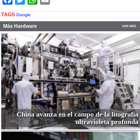
TAGS
Google
Más Hardware
VER MÁS
China avanza en el campo de la litografía
ultravioleta profunda