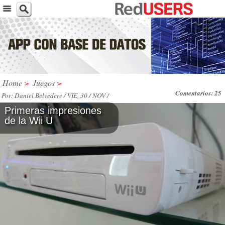
Home
>
Juegos
>
Comentarios: 25
Por: Daniel Belvedere / VIE, 30 / NOV /
2012
Primeras impresiones
de la Wii U