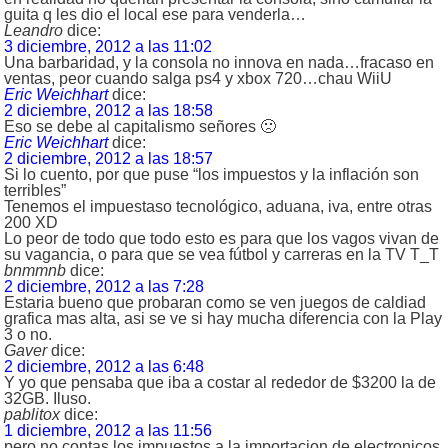
guita q les dio el local ese para venderla…
Leandro
dice:
3 diciembre, 2012 a las 11:02
Una barbaridad, y la consola no innova en nada…fracaso en
ventas, peor cuando salga ps4 y xbox 720…chau WiiU
Eric Weichhart
dice:
2 diciembre, 2012 a las 18:58
Eso se debe al capitalismo señores 🙁
Eric Weichhart
dice:
2 diciembre, 2012 a las 18:57
Si lo cuento, por que puse “los impuestos y la inflación son
terribles”
Tenemos el impuestaso tecnológico, aduana, iva, entre otras
200 XD
Lo peor de todo que todo esto es para que los vagos vivan de
su vagancia, o para que se vea fútbol y carreras en la TV T_T
bnmmnb
dice:
2 diciembre, 2012 a las 7:28
Estaria bueno que probaran como se ven juegos de caldiad
grafica mas alta, asi se ve si hay mucha diferencia con la Play
3 o no.
Gaver
dice:
2 diciembre, 2012 a las 6:48
Y yo que pensaba que iba a costar al rededor de $3200 la de
32GB. Iluso.
pablitox
dice:
1 diciembre, 2012 a las 11:56
pero no contas los impuestos a la importacion de electronicos,