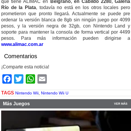
que tiene ALIMAC en
Belgrano, en Cabildo 2280, Galería
Río de la Plata
, todavía no está en los otros locales pero
prometieron que pronto llegará. Actualmente se puede pre
ordenar la versión blanca de 8gb sin ningún juego por 4099
pesos, y la versión negra de 32gb, con Nintendo Land y
soporte para mantener la consola de forma vertical por 4499
pesos. Para más información pueden dirigirse a
www.alimac.com.ar
Comentarios
¡Comparte esta noticia!
Facebook
Twitter
WhatsApp
Email
TAGS
Nintendo Wii
,
Nintendo Wii U
Más Juegos
VER MÁS