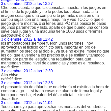
3 diciembre, 2012 a las 13:37
Che pero acordate que las consolas muestran los juegos en
el limite de lo jugable y no le podes toquetear nada a la
imagen cosa que una compu si te permite, o sea en una
compu jugas con una mega maquina y ves TODO lo que el
juego quiere mostrar, o si tenes una PC mas basica le bajas
algunos parametros y listo, aparte de que bueno una consola
sirve para jugar y una maquina tiene 1000 usos diferentes
diegowowp
dice:
3 diciembre, 2012 a las 12:42
los importadores siempre fueron unos ladrones , hoy
aprovechan el ficticio conflicto para importar en pro de
aumentar los precios al doble , ya que no existe impuesto que
les obligue a vender a los precios que se estilan y tampoco
existe por parte del estado una regulacion para que
mantengan cierto nivel de ganancias y este es el resultado.
marit
dice:
3 diciembre, 2012 a las 12:39
Alto chivo
erhickf
dice:
3 diciembre, 2012 a las 12:35
el pensamiento de dólar blue no debería ni existir a la hora de
comprar algo….. si traen cosas de afuera de forma legal y
todo por derecha, el valor del dólar oficial… simple
Juan
dice:
3 diciembre, 2012 a las 11:04
Todo chamuyo para aprovechar los morlacos del vendedor…
en realidad no querian presentar la consola, sino camuflar la