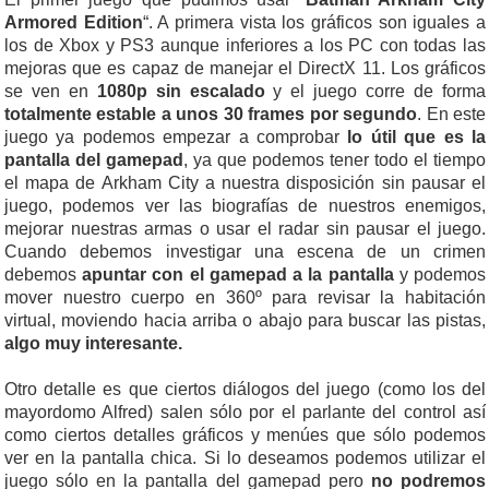
Armored Edition
“. A primera vista los gráficos son iguales a
los de Xbox y PS3 aunque inferiores a los PC con todas las
mejoras que es capaz de manejar el DirectX 11. Los gráficos
se ven en
1080p sin escalado
y el juego corre de forma
totalmente estable a unos 30 frames por segundo
. En este
juego ya podemos empezar a comprobar
lo útil que es la
pantalla del gamepad
, ya que podemos tener todo el tiempo
el mapa de Arkham City a nuestra disposición sin pausar el
juego, podemos ver las biografías de nuestros enemigos,
mejorar nuestras armas o usar el radar sin pausar el juego.
Cuando debemos investigar una escena de un crimen
debemos
apuntar con el gamepad a la pantalla
y podemos
mover nuestro cuerpo en 360º para revisar la habitación
virtual, moviendo hacia arriba o abajo para buscar las pistas,
algo muy interesante.
Otro detalle es que ciertos diálogos del juego (como los del
mayordomo Alfred) salen sólo por el parlante del control así
como ciertos detalles gráficos y menúes que sólo podemos
ver en la pantalla chica. Si lo deseamos podemos utilizar el
juego sólo en la pantalla del gamepad pero
no podremos