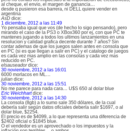
al cheque, el envio, el margen de ganancia…
desde q pusieron esa barrera, ni DELL quiere vender en
argentina
AsD
dice:
1 diciembre, 2012 a las 11:49
Yo pensaba igual que vos (de hecho lo sigo pensando), pero
mirando el caso de la PS3 o XBox360 por ej, con que PC te
mantenes jugando a todos los ultimos lanzamientos en una
resolucion y calidad grafica decente durante 7 años? Sin
contar ademas de que los juegos salen antes en consola que
en PC (si es que llegan a salir en PC) y el catalogo de juegos
es cada vez mas amplio en las consolas y cada vez mas
reducido en PC.
elsauseador
dice:
30 noviembre, 2012 a las 16:01
6000 morlacos en ML…
julian
dice:
30 noviembre, 2012 a las 15:51
No me parece para nada cara… U$S 650 al dolar blue
Eric Weichhart
dice:
30 noviembre, 2012 a las 14:30
La consola (8gb) a lo sumo sale 350 dólares, de la cual
debería salir según datos oficiales debería salir $1697, o al
dolar blue, $2254.
El precio es de $4099, a lo que representa una diferencia de
$2402 oficial o $1845 blue.
O el vendedor es un aprovechado o los impuestos y la
inflación son terribles… o ambos…