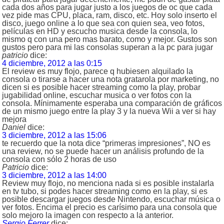
cada dos años para jugar justo a los juegos de oc que cada
vez pide mas CPU, placa, ram, disco, etc. Hoy solo inserto el
disco, juego online a lo que sea con quien sea, veo fotos,
películas en HD y escucho musica desde la consola, lo
mismo q con una pero mas barato, como y mejor. Gustos son
gustos pero para mi las consolas superan a la pc para jugar
patricio
dice:
4 diciembre, 2012 a las 0:15
El review es muy flojo, parece q hubiesen alquilado la
consola o tirarse a hacer una nota gratarola por marketing, no
dicen si es posible hacer streaming como la play, probar
jugabilidad online, escuchar musica o ver fotos con la
consola. Mínimamente esperaba una comparación de gráficos
de un mismo juego entre la play 3 y la nueva Wii a ver si hay
mejora
Daniel
dice:
3 diciembre, 2012 a las 15:06
te recuerdo que la nota dice “primeras impresiones”, NO es
una review, no se puede hacer un análisis profundo de la
consola con sólo 2 horas de uso
Patricio
dice:
3 diciembre, 2012 a las 14:00
Review muy flojo, no menciona nada si es posible instalarla
en tv tubo, si podes hacer streaming como en la play, si es
posible descargar juegos desde Nintendo, escuchar música o
ver fotos. Encima el precio es carísimo para una consola que
solo mejoro la imagen con respecto a la anterior.
Sergio Ferrer
dice: