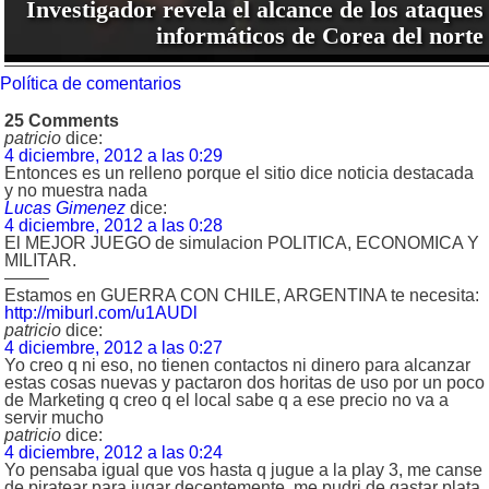
Investigador revela el alcance de los ataques
informáticos de Corea del norte
Política de comentarios
25 Comments
patricio
dice:
4 diciembre, 2012 a las 0:29
Entonces es un relleno porque el sitio dice noticia destacada
y no muestra nada
Lucas Gimenez
dice:
4 diciembre, 2012 a las 0:28
El MEJOR JUEGO de simulacion POLITICA, ECONOMICA Y
MILITAR.
——–
Estamos en GUERRA CON CHILE, ARGENTINA te necesita:
http://miburl.com/u1AUDl
patricio
dice:
4 diciembre, 2012 a las 0:27
Yo creo q ni eso, no tienen contactos ni dinero para alcanzar
estas cosas nuevas y pactaron dos horitas de uso por un poco
de Marketing q creo q el local sabe q a ese precio no va a
servir mucho
patricio
dice:
4 diciembre, 2012 a las 0:24
Yo pensaba igual que vos hasta q jugue a la play 3, me canse
de piratear para jugar decentemente, me pudri de gastar plata