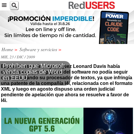
Home
>
Software y servicios
>
MIE, 23 / DIC / 2009
Prohíben que Microsoft
El pasado mes de mayo, el juez Leonard Davis había
venda copias de Word
dictaminado que el gigante del software no podía seguir
en EEUU
comercializando su procesador de textos, ya que infringía
una patente de la compañía I4i, relacionada con el formato
XML y luego en agosto dispuso una orden judicial
pendiente de apelación que ahora se resuelve a favor de
I4i.