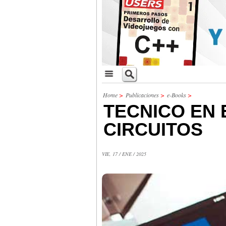
Home
>
Publicaciones
>
e-Books
>
TECNICO EN 
CIRCUITOS
VIE, 17 / ENE / 2025