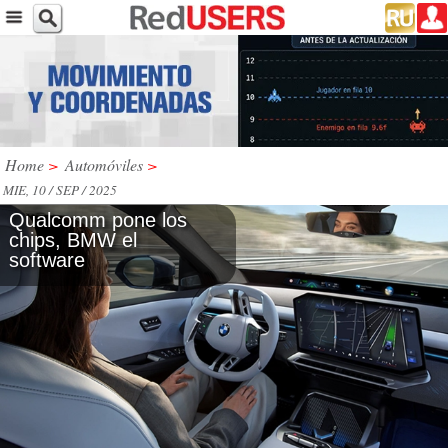
Home
>
Automóviles
>
MIE, 10 / SEP / 2025
Qualcomm pone los
chips, BMW el
software