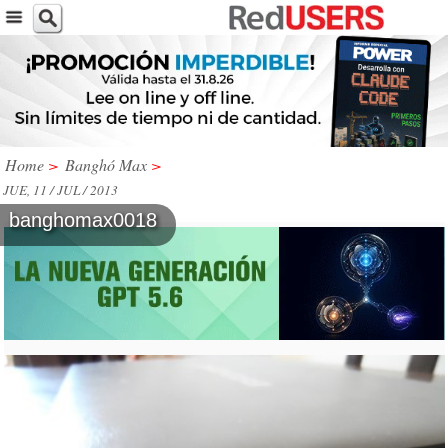
Home
>
Banghó Max
>
JUE, 11 / JUL / 2013
banghomax0018