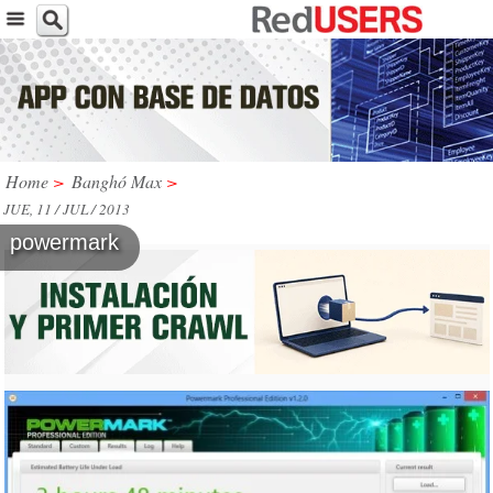
Home
>
Banghó Max
>
JUE, 11 / JUL / 2013
powermark