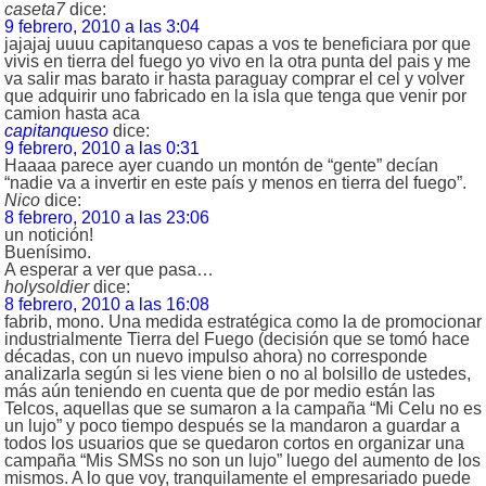
caseta7
dice:
9 febrero, 2010 a las 3:04
jajajaj uuuu capitanqueso capas a vos te beneficiara por que
vivis en tierra del fuego yo vivo en la otra punta del pais y me
va salir mas barato ir hasta paraguay comprar el cel y volver
que adquirir uno fabricado en la isla que tenga que venir por
camion hasta aca
capitanqueso
dice:
9 febrero, 2010 a las 0:31
Haaaa parece ayer cuando un montón de “gente” decían
“nadie va a invertir en este país y menos en tierra del fuego”.
Nico
dice:
8 febrero, 2010 a las 23:06
un notición!
Buenísimo.
A esperar a ver que pasa…
holysoldier
dice:
8 febrero, 2010 a las 16:08
fabrib, mono. Una medida estratégica como la de promocionar
industrialmente Tierra del Fuego (decisión que se tomó hace
décadas, con un nuevo impulso ahora) no corresponde
analizarla según si les viene bien o no al bolsillo de ustedes,
más aún teniendo en cuenta que de por medio están las
Telcos, aquellas que se sumaron a la campaña “Mi Celu no es
un lujo” y poco tiempo después se la mandaron a guardar a
todos los usuarios que se quedaron cortos en organizar una
campaña “Mis SMSs no son un lujo” luego del aumento de los
mismos. A lo que voy, tranquilamente el empresariado puede