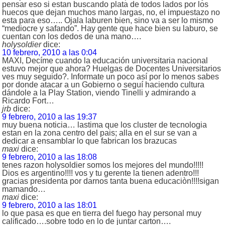
pensar eso si estan buscando plata de todos lados por los
huecos que dejan muchos mano largas, no, el impuestazo no
esta para eso….. Ojala laburen bien, sino va a ser lo mismo
“mediocre y safando”. Hay gente que hace bien su laburo, se
cuentan con los dedos de una mano….
holysoldier
dice:
10 febrero, 2010 a las 0:04
MAXI, Decíme cuando la educación universitaria nacional
estuvo mejor que ahora? Huelgas de Docentes Universitarios
ves muy seguido?. Informate un poco así por lo menos sabes
por donde atacar a un Gobierno o seguí haciendo cultura
dándole a la Play Station, viendo Tinelli y admirando a
Ricardo Fort…
jrb
dice:
9 febrero, 2010 a las 19:37
muy buena noticia… lastima que los cluster de tecnologia
estan en la zona centro del pais; alla en el sur se van a
dedicar a ensamblar lo que fabrican los brazucas
maxi
dice:
9 febrero, 2010 a las 18:08
tenes razon holysoldier somos los mejores del mundo!!!!!
Dios es argentino!!!! vos y tu gerente la tienen adentro!!!
gracias presidenta por darnos tanta buena educaciòn!!!!sigan
mamando…
maxi
dice:
9 febrero, 2010 a las 18:01
lo que pasa es que en tierra del fuego hay personal muy
calificado….sobre todo en lo de juntar carton….