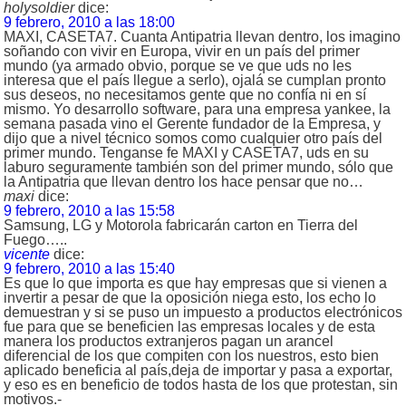
holysoldier
dice:
9 febrero, 2010 a las 18:00
MAXI, CASETA7. Cuanta Antipatria llevan dentro, los imagino
soñando con vivir en Europa, vivir en un país del primer
mundo (ya armado obvio, porque se ve que uds no les
interesa que el país llegue a serlo), ojalá se cumplan pronto
sus deseos, no necesitamos gente que no confía ni en sí
mismo. Yo desarrollo software, para una empresa yankee, la
semana pasada vino el Gerente fundador de la Empresa, y
dijo que a nivel técnico somos como cualquier otro país del
primer mundo. Tenganse fe MAXI y CASETA7, uds en su
laburo seguramente también son del primer mundo, sólo que
la Antipatria que llevan dentro los hace pensar que no…
maxi
dice:
9 febrero, 2010 a las 15:58
Samsung, LG y Motorola fabricarán carton en Tierra del
Fuego…..
vicente
dice:
9 febrero, 2010 a las 15:40
Es que lo que importa es que hay empresas que si vienen a
invertir a pesar de que la oposición niega esto, los echo lo
demuestran y si se puso un impuesto a productos electrónicos
fue para que se beneficien las empresas locales y de esta
manera los productos extranjeros pagan un arancel
diferencial de los que compiten con los nuestros, esto bien
aplicado beneficia al país,deja de importar y pasa a exportar,
y eso es en beneficio de todos hasta de los que protestan, sin
motivos.-