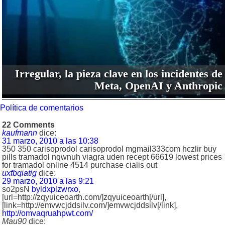
Irregular, la pieza clave en los incidentes de
Meta, OpenAI y Anthropic
Política de comentarios
22 Comments
kaufmann
dice:
31 marzo, 2010 a las 10:38
350 350 carisoprodol carisoprodol mgmail333com hczlir buy
pills tramadol nqwnuh viagra uden recept 66619 lowest prices
for tramadol online 4514 purchase cialis out
uxfbqiatig
dice:
29 marzo, 2010 a las 9:21
so2psN
byldxplzwrxo
,
[url=http://zqyuiceoarth.com/]zqyuiceoarth[/url],
[link=http://emvwcjddsilv.com/]emvwcjddsilv[/link],
http://omvaqruahpwt.com/
Mau90
dice: