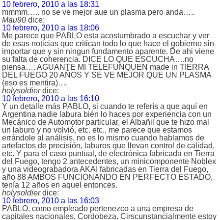
10 febrero, 2010 a las 18:31
mmmm….. no se ve mejor aue un plasma pero anda…..
Mau90
dice:
10 febrero, 2010 a las 18:06
Me parece que PABLO esta acostumbrado a escuchar y ver
de esas noticias que critican todo lo que hace el gobierno sin
importar que y sin ningun fundamento aparente. De ahi viene
su falta de coherencia. DICE LO QUE ESCUCHA….no
piensa…. AGUANTE MI TELEFUNQUEN made in TIERRA
DEL FUEGO 20 AÑOS Y SE VE MEJOR QUE UN PLASMA
(eso es mentira)….
holysoldier
dice:
10 febrero, 2010 a las 16:10
Y un detalle más PABLO, si cuando te referís a que aquí en
Argentina nadie labura bién lo haces por experiencia con un
Mecánico de Automotor particular, el Albañil que te hizo mal
un laburo y no volvió, etc. etc., me parece que estamos
errándole al análisis, no es lo mismo cuando hablamos de
artefactos de precisión, laburos que llevan control de calidad,
etc. Y para el caso puntual, de electrónica fabricada en Tierra
del Fuego, tengo 2 antecedentes, un minicomponente Noblex
y una videograbadora AKAI fabricadas en Tierra del Fuego,
año 88 AMBOS FUNCIONANDO EN PERFECTO ESTADO,
tenía 12 años en aquel entonces.
holysoldier
dice:
10 febrero, 2010 a las 16:03
PABLO, como empleado pertenezco a una empresa de
capitales nacionales, Cordobeza. Cirscunstancialmente estoy