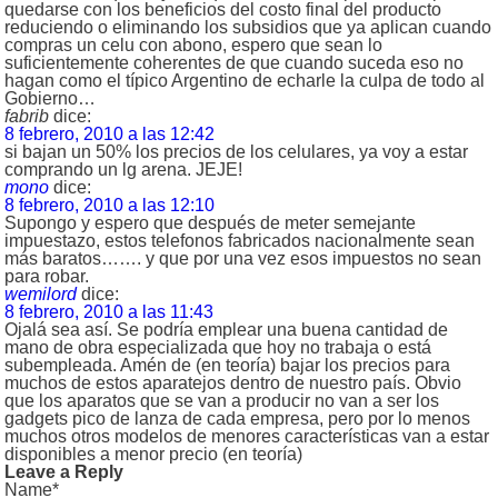
quedarse con los beneficios del costo final del producto
reduciendo o eliminando los subsidios que ya aplican cuando
compras un celu con abono, espero que sean lo
suficientemente coherentes de que cuando suceda eso no
hagan como el típico Argentino de echarle la culpa de todo al
Gobierno…
fabrib
dice:
8 febrero, 2010 a las 12:42
si bajan un 50% los precios de los celulares, ya voy a estar
comprando un lg arena. JEJE!
mono
dice:
8 febrero, 2010 a las 12:10
Supongo y espero que después de meter semejante
impuestazo, estos telefonos fabricados nacionalmente sean
más baratos……. y que por una vez esos impuestos no sean
para robar.
wemilord
dice:
8 febrero, 2010 a las 11:43
Ojalá sea así. Se podría emplear una buena cantidad de
mano de obra especializada que hoy no trabaja o está
subempleada. Amén de (en teoría) bajar los precios para
muchos de estos aparatejos dentro de nuestro país. Obvio
que los aparatos que se van a producir no van a ser los
gadgets pico de lanza de cada empresa, pero por lo menos
muchos otros modelos de menores características van a estar
disponibles a menor precio (en teoría)
Leave a Reply
Name*