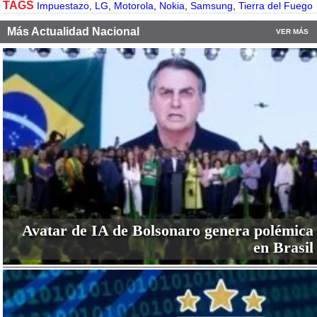
TAGS
Impuestazo
,
LG
,
Motorola
,
Nokia
,
Samsung
,
Tierra del Fuego
Más Actualidad Nacional
VER MÁS
Avatar de IA de Bolsonaro genera polémica
en Brasil