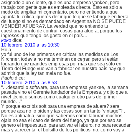
asignado a un cliente, que es una empresa yankee, pero
trabajo con gente que es empleada directa. Ésto es sólo a
modo de ampliar mi comentario, pero no entiendo a que
apunta tu crítica, querés decir que lo que se fabrique en tierra
del fuego si no es demandado en Argentina NO SE PUEDE
VENDER AFUERA?. La verdad que no entiendo tu
cuestionamiento de contruir cosas para afuera, porque los
ingresos que tengo los gasto en el país…
koko
dice:
10 febrero, 2010 a las 10:30
Hola,
yo fui uno de los primeros en criticar las medidas de Los
Kirchner, todavía no me terminan de cerrar, pero si están
logrando que grandes empresas por más que sea sólo en
Tierra del Fuego vuelvan a fabricar en nuestro país hay que
admitir que la ley tan mala no fue.
Pablo
dice:
10 febrero, 2010 a las 8:53
“…desarrollo software, para una empresa yankee, la semana
pasada vino el Gerente fundador de la Empresa, y dijo que a
nivel técnico somos como cualquier otro país del primer
mundo…”
Y porque escribis soft para una empresa de afuera? sera
porque aca no lo piden y las cosas son un tanto “vintage”? .
No es antipatria, sino que sabemos como laburan muchos,
ojala no sea el caso de tierra del fuego, ya que por eso se
genero el impuestazo, para activar el laburo, no para recaudar
mas y acrecentar el bolsillo de los politicos, no, como voy a