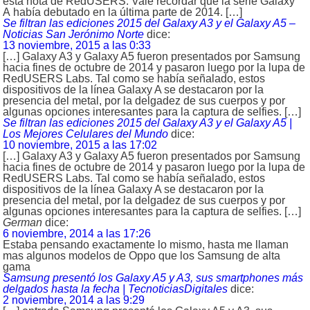
esta nota de RedUSERS. Vale recordar que la serie Galaxy
A había debutado en la última parte de 2014. […]
Se filtran las ediciones 2015 del Galaxy A3 y el Galaxy A5 –
Noticias San Jerónimo Norte
dice:
13 noviembre, 2015 a las 0:33
[…] Galaxy A3 y Galaxy A5 fueron presentados por Samsung
hacia fines de octubre de 2014 y pasaron luego por la lupa de
RedUSERS Labs. Tal como se había señalado, estos
dispositivos de la línea Galaxy A se destacaron por la
presencia del metal, por la delgadez de sus cuerpos y por
algunas opciones interesantes para la captura de selfies. […]
Se filtran las ediciones 2015 del Galaxy A3 y el Galaxy A5 |
Los Mejores Celulares del Mundo
dice:
10 noviembre, 2015 a las 17:02
[…] Galaxy A3 y Galaxy A5 fueron presentados por Samsung
hacia fines de octubre de 2014 y pasaron luego por la lupa de
RedUSERS Labs. Tal como se había señalado, estos
dispositivos de la línea Galaxy A se destacaron por la
presencia del metal, por la delgadez de sus cuerpos y por
algunas opciones interesantes para la captura de selfies. […]
German
dice:
6 noviembre, 2014 a las 17:26
Estaba pensando exactamente lo mismo, hasta me llaman
mas algunos modelos de Oppo que los Samsung de alta
gama
Samsung presentó los Galaxy A5 y A3, sus smartphones más
delgados hasta la fecha | TecnoticiasDigitales
dice:
2 noviembre, 2014 a las 9:29