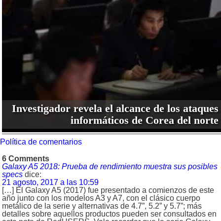
Investigador revela el alcance de los ataques
informáticos de Corea del norte
Política de comentarios
6 Comments
Galaxy A5 2018: Prueba de rendimiento muestra sus posibles
specs
dice:
21 agosto, 2017 a las 10:59
[…] El Galaxy A5 (2017) fue presentado a comienzos de este
año junto con los modelos A3 y A7, con el clásico cuerpo
metálico de la serie y alternativas de 4.7”, 5.2” y 5.7”; más
detalles sobre aquellos productos pueden ser consultados en