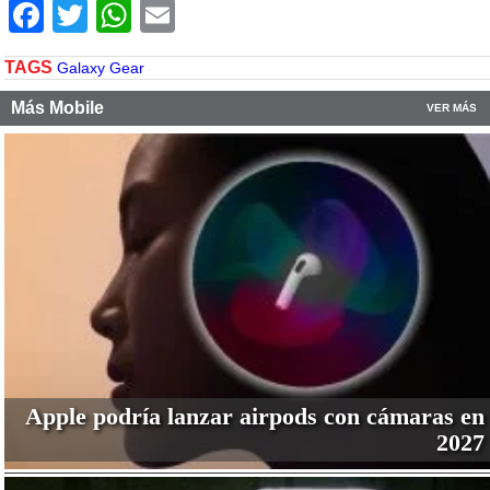
Facebook
Twitter
WhatsApp
Email
TAGS
Galaxy Gear
Más Mobile
VER MÁS
Apple podría lanzar airpods con cámaras en
2027