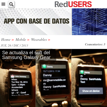
Home
>
Mobile
>
Wearables
>
Comentarios: 3
JUE, 26 / DIC / 2013
Se actualiza el soft del
Samsung Galaxy Gear