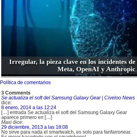
Irregular, la pieza clave en los incidentes de
Meta, OpenAI y Anthropic
Política de comentarios
3 Comments
Se actualiza el soft del Samsung Galaxy Gear | Civeloo News
dice:
8 enero, 2014 a las 12:24
[…] entrada Se actualiza el soft del Samsung Galaxy Gear
aparece primero en […]
Maxi
dice:
29 diciembre, 2013 a las 18:08
No sirve para nada el smartwatch, es solo para fanfarronear.
Es mejor hacertodo con el smartphone!