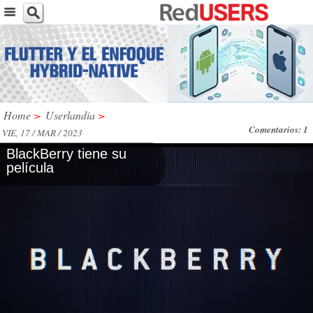
Home
>
Userlandia
>
Comentarios: 1
VIE, 17 / MAR / 2023
BlackBerry tiene su
película