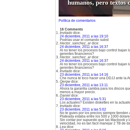
humanos, pero textos 
Política de comentarios
16 Comments
Invitado
dice:
24 diciembre, 2011 a las 19:10
Podrías usar el comando subst
Hector_sanchez_ar
dice:
24 diciembre, 2011 a las 16:37
Al no tener los procesos bajo control bajan l
gerentes financieros?
Hector_sanchez_ar
dice:
24 diciembre, 2011 a las 16:37
Al no tener los procesos bajo control bajan l
gerentes financieros?
Invitado
dice:
23 diciembre, 2011 a las 14:16
Che nunca te toco hacer una DDJJ ante la Afi
Qerqw
dice:
23 diciembre, 2011 a las 13:11
Ahora la garantia cambia para los discos qu
menos a mayor precio.
Daniel
dice:
23 diciembre, 2011 a las 5:31
Los actuales? Existen diskettes en la actual
Invitado
dice:
23 diciembre, 2011 a las 5:02
No te guies por los precios siempre tienden 
Plateada estaba entre los 500 y 1000 dolare
Sin contar por supuesto que las Macbook y l
velocidad, no es tan facil manejar 2 TB de d
Lea
dice: