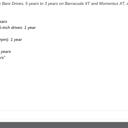
k Bare Drives, 5 years to 3 years on Barracuda XT and Momentus XT, 
ears
inch drives: 1 year
rpm): 1 year
 years
rs”
pp