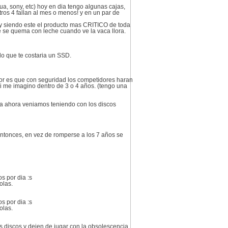
ua, sony, etc) hoy en dia tengo algunas cajas,
otros 4 fallan al mes o menos! y en un par de
… y siendo este el producto mas CRITICO de toda
ue se quema con leche cuando ve la vaca llora.
o que te costaria un SSD.
peor es que con seguridad los competidores haran
i me imagino dentro de 3 o 4 años. (tengo una
ta ahora veniamos teniendo con los discos
Entonces, en vez de romperse a los 7 años se
s por dia :s
olas.
s por dia :s
olas.
 discos y dejen de jugar con la obsolescencia