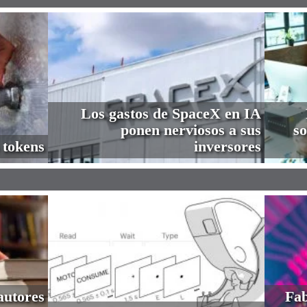
Los gastos de SpaceX en IA
ponen nerviosos a sus
so
 tokens
inversores
autores
Fab