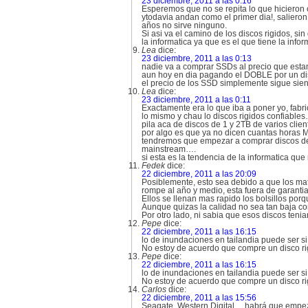
23 diciembre, 2011 a las 0:16
Esperemos que no se repita lo que hicieron c
ytodavia andan como el primer dia!, salieron 
años no sirve ninguno.
Si asi va el camino de los discos rigidos, 
la informatica ya que es el que tiene la inf
Lea
dice:
23 diciembre, 2011 a las 0:13
nadie va a comprar SSDs al precio que estan 
aun hoy en dia pagando el DOBLE por un dis
el precio de los SSD simplemente sigue siendo 
Lea
dice:
23 diciembre, 2011 a las 0:11
Exactamente era lo que iba a poner yo, fabr
lo mismo y chau lo discos rigidos confiable
pila aca de discos de 1 y 2TB de varios clie
por algo es que ya no dicen cuantas horas M
tendremos que empezar a comprar discos de 
mainstream….
si esta es la tendencia de la informatica qu
Fedek
dice:
22 diciembre, 2011 a las 20:09
Posiblemente, esto sea debido a que los mat
rompe al año y medio, esta fuera de garantia,
Ellos se llenan mas rapido los bolsillos por
Aunque quizas la calidad no sea tan baja co
Por otro lado, ni sabia que esos discos teni
Pepe
dice:
22 diciembre, 2011 a las 16:15
lo de inundaciones en tailandia puede ser si
No estoy de acuerdo que compre un disco rigi
Pepe
dice:
22 diciembre, 2011 a las 16:15
lo de inundaciones en tailandia puede ser si
No estoy de acuerdo que compre un disco rigi
Carlos
dice:
22 diciembre, 2011 a las 15:56
Seagate, Western Digital… habrá que empeza