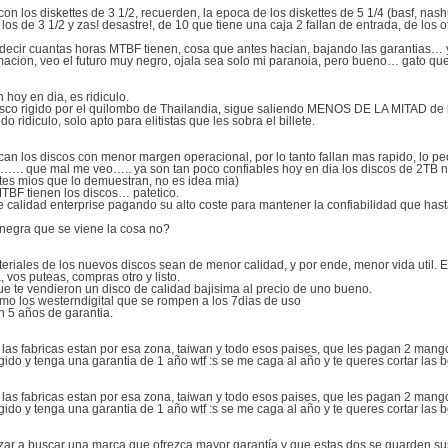
on los diskettes de 3 1/2, recuerden, la epoca de los diskettes de 5 1/4 (basf, nash
los de 3 1/2 y zas! desastre!, de 10 que tiene una caja 2 fallan de entrada, de los 
sin decir cuantas horas MTBF tienen, cosa que antes hacian, bajando las garantias
ormacion, veo el futuro muy negro, ojala sea solo mi paranoia, pero bueno… gato q
hoy en dia, es ridiculo.
co rigido por el quilombo de Thailandia, sigue saliendo MENOS DE LA MITAD de l
ridiculo, solo apto para elitistas que les sobra el billete.
ican los discos con menor margen operacional, por lo tanto fallan mas rapido, lo 
s……. que mal me veo….. ya son tan poco confiables hoy en dia los discos de 2TB n
ntes mios que lo demuestran, no es idea mia)
TBF tienen los discos… patetico.
calidad enterprise pagando su alto coste para mantener la confiabilidad que has
e negra que se viene la cosa no?
eriales de los nuevos discos sean de menor calidad, y por ende, menor vida util. 
 vos puteas, compras otro y listo.
que te vendieron un disco de calidad bajisima al precio de uno bueno.
mo los westerndigital que se rompen a los 7dias de uso
an 5 años de garantia.
 las fabricas estan por esa zona, taiwan y todo esos paises, que les pagan 2 mango
do y tenga una garantia de 1 año wtf :s se me caga al año y te queres cortar las b
 las fabricas estan por esa zona, taiwan y todo esos paises, que les pagan 2 mango
do y tenga una garantia de 1 año wtf :s se me caga al año y te queres cortar las b
r a buscar una marca que ofrezca mayor garantía y que estas dos se guarden sus