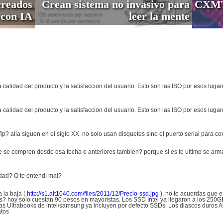
creados
Crean sistema no invasivo para
CXMT 
con IA
leer la mente
a calidad del producto y la satisfaccion del usuario. Esto son las ISO por esos luga
a calidad del producto y la satisfaccion del usuario. Esto son las ISO por esos luga
p? alla siguen en el siglo XX, no solo usan disquetes sino el puerto serial para co
e se compren desde esa fecha o anteriores tambien? porque si es lo ultimo se arm
idad? O te entendí mal?
a la baja (
http://s1.alt1040.com/files/2011/12/Precio-ssd.jpg
), no te acuerdas que
s? hoy solo cuestan 90 pesos en mayoristas. Los SSD Intel ya llegaron a los 250GB
as Ultrabooks de intel/samsung ya incluyen por defecto SSDs. Los diascos duros Al
atos