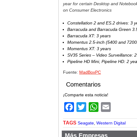
year for certain Desktop and Noteboo
on Consumer Electronics
Constellation 2 and ES.2 drives: 3 y
Barracuda and Barracuda Green 3.5-
Barracuda XT: 3 years
Momentus 2.5-inch (5400 and 7200
Momentus XT: 3 years
SV35 Series – Video Surveillance: 2
Pipeline HD Mini, Pipeline HD: 2 yea
Fuente:
MadBoxPC
Comentarios
¡Comparte esta noticia!
Facebook
Twitter
WhatsA
Email
TAGS
Seagate
,
Western Digital
Más Empresas