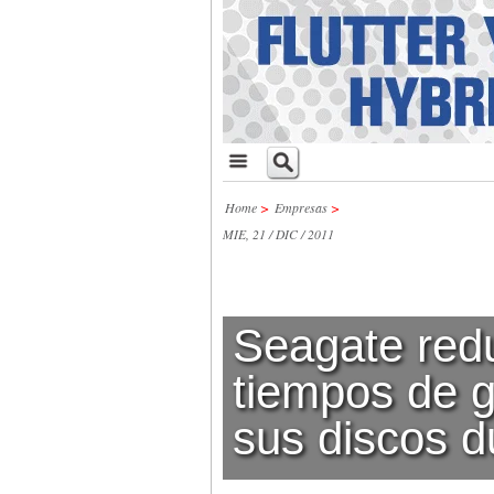
Home
>
Empresas
>
MIE, 21 / DIC / 2011
Seagate redu
tiempos de g
sus discos d