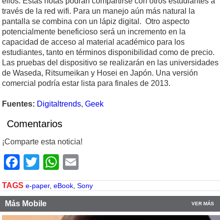
ellos. Estas notas podrán compartirse con otros estudiantes a
través de la red wifi. Para un manejo aún más natural la
pantalla se combina con un lápiz digital. Otro aspecto
potencialmente beneficioso será un incremento en la
capacidad de acceso al material académico para los
estudiantes, tanto en términos disponibilidad como de precio.
Las pruebas del dispositivo se realizarán en las universidades
de Waseda, Ritsumeikan y Hosei en Japón. Una versión
comercial podría estar lista para finales de 2013.
Fuentes:
Digitaltrends
,
Geek
Comentarios
¡Comparte esta noticia!
Facebook
Twitter
WhatsApp
Email
TAGS
e-paper
,
eBook
,
Sony
Más Mobile
VER MÁS