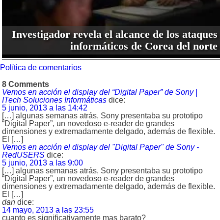
Investigador revela el alcance de los ataques
informáticos de Corea del norte
Política de comentarios
8 Comments
Vemos en acción el display del “Digital Paper” de Sony |
ITech Soluciones Informáticas
dice:
5 junio, 2013 a las 14:42
[…] algunas semanas atrás, Sony presentaba su prototipo
“Digital Paper”, un novedoso e-reader de grandes
dimensiones y extremadamente delgado, además de flexible.
El […]
Vemos en acción el display del "Digital Paper" de Sony -
RedUSERS
dice:
5 junio, 2013 a las 9:00
[…] algunas semanas atrás, Sony presentaba su prototipo
“Digital Paper”, un novedoso e-reader de grandes
dimensiones y extremadamente delgado, además de flexible.
El […]
dan
dice:
14 mayo, 2013 a las 23:55
cuanto es significativamente mas barato?