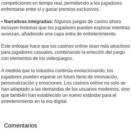
competiciones en tiempo real, permitiendo a los jugadores
enfrentarse entre sí y ganar premios exclusivos.
• Narrativas integradas:
Algunos juegos de casino ahora
incluyen historias que los jugadores pueden explorar mientras
avanzan, añadiendo una capa extra de entretenimiento.
Este enfoque hace que los casinos online sean más atractivos
para jugadores casuales, combinando la emoción del juego
con elementos de los videojuegos.
A medida que la industria continúa evolucionando, los
jugadores pueden esperar un futuro lleno de innovación,
personalización y emociones. Los casinos online no solo se
han adaptado a las demandas de los usuarios modernos, sino
que también han establecido un nuevo estándar para el
entretenimiento en la era digital.
Comentarios