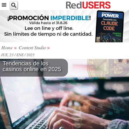
Home
>
Content Studio
>
JUE, 23 / ENE / 2025
Tendencias de los
casinos online en 2025