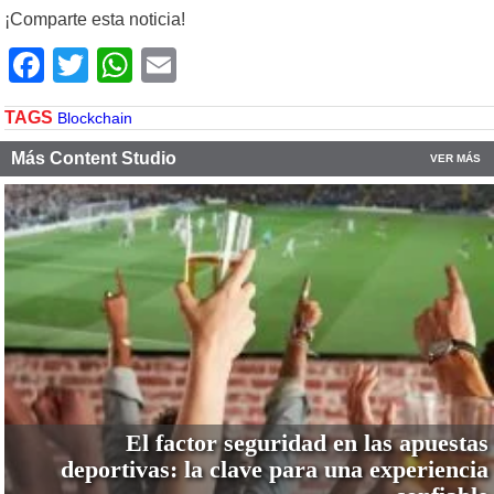
¡Comparte esta noticia!
Facebook
Twitter
WhatsApp
Email
TAGS
Blockchain
Más Content Studio
VER MÁS
El factor seguridad en las apuestas
deportivas: la clave para una experiencia