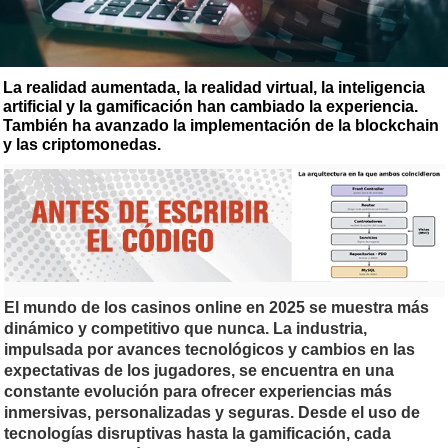
La realidad aumentada, la realidad virtual, la inteligencia
artificial y la gamificación han cambiado la experiencia.
También ha avanzado la implementación de la blockchain
y las criptomonedas.
El mundo de los casinos online en 2025 se muestra más
dinámico y competitivo que nunca. La industria,
impulsada por avances tecnológicos y cambios en las
expectativas de los jugadores, se encuentra en una
constante evolución para ofrecer experiencias más
inmersivas, personalizadas y seguras. Desde el uso de
tecnologías disruptivas hasta la gamificación, cada