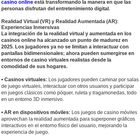
casino online
está transformando la manera en que las
personas disfrutan del entretenimiento digital.
Realidad Virtual (VR) y Realidad Aumentada (AR):
Experiencias Inmersivas
La integración de la realidad virtual y aumentada en los
casinos online ha alcanzado un punto de madurez en
2025. Los jugadores ya no se limitan a interactuar con
pantallas bidimensionales; ahora pueden sumergirse en
entornos de casino virtuales realistas desde la
comodidad de sus hogares.
• Casinos virtuales:
Los jugadores pueden caminar por salas
de juego virtuales, interactuar con otros usuarios y participar
en juegos clásicos como póquer, ruleta y tragamonedas, todo
en un entorno 3D inmersivo.
• AR en dispositivos móviles:
Los juegos de casino móviles
aprovechan la realidad aumentada para superponer gráficos
interactivos en el entorno físico del usuario, mejorando la
experiencia de juego.