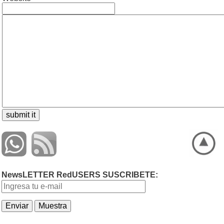
NewsLETTER RedUSERS SUSCRIBETE: