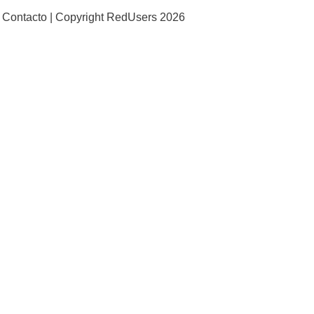
Contacto |
Copyright RedUsers 2026