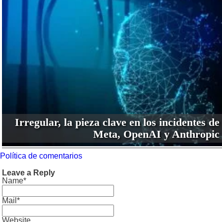
Irregular, la pieza clave en los incidentes de
Meta, OpenAI y Anthropic
Política de comentarios
Leave a Reply
Name*
Mail*
Website