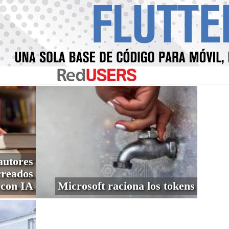
autores
creados
con IA
Microsoft raciona los tokens