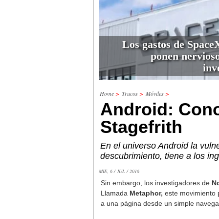
Los gastos de Space
ponen nervioso
inv
Home
>
Trucos
>
Móviles
>
Android: Cono
Stagefrith
En el universo Android la vuln
descubrimiento, tiene a los in
MIE, 6 / JUL / 2016
Sin embargo, los investigadores de
No
Llamada
Metaphor,
este movimiento 
a una página desde un simple navega