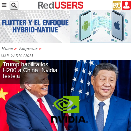
Home
>
Empresas
>
MAR, 9 / DIC / 2025
Trump habilita los
H200 a China, Nvidia
festeja