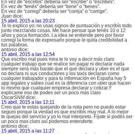
En vez de “escribís” debería ser “escribe” o “escribes”.
En vez de “tenés” debería ser “tiene” o “tienes”.
En vez de “corregí” debería ser “corrija” o “corrige”.
Juan
dice:
15 abril, 2015 a las 20:23
Te lo explico yo: no usas signos de puntuación y escribís todo
junto mezclando cosas. Me hace pensar que tenés 10 o 12
años y poca formación. La idea se entiende pero por favor
corregí la forma de expresarlo porque le quita credibilidad a
tus palabras.
antonio
dice:
15 abril, 2015 a las 12:54
Que escribo mal pues mira te lo voy a decir más claro
cualquier trabajo que se realice sin pagar ni declarar nada
siempre será más barato que el que declara y uber es el que
no declara ni sus conductores y los taxis declaran como
cualquier trabajador y para tu información en España hay 5
app legales y sabes cual es la diferencia con uber que hacen
lo mismo que cualquier empresa declarar y cotizar.Y
explicame eso de podes ser un poco más claro
OscarSNM
dice:
15 abril, 2015 a las 12:11
Creo que te estas quejando de la nota pero no puedo estar
seguro porque la verdad es que escribís muy mal. A lo mejor
te quejas del servicio y yo lo mal interpreto. Fijate si podés ser
un poco mas claro así podemos entenderte.
antonio
dice:
15 abril, 2015 a las 11:27