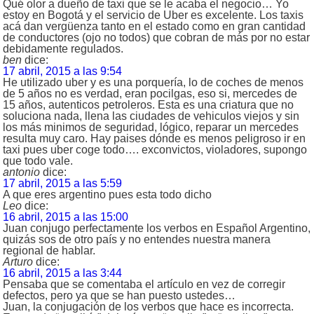
Qué olor a dueño de taxi que se le acaba el negocio… Yo
estoy en Bogotá y el servicio de Uber es excelente. Los taxis
acá dan vergüenza tanto en el estado como en gran cantidad
de conductores (ojo no todos) que cobran de más por no estar
debidamente regulados.
ben
dice:
17 abril, 2015 a las 9:54
He utilizado uber y es una porquería, lo de coches de menos
de 5 años no es verdad, eran pocilgas, eso si, mercedes de
15 años, autenticos petroleros. Esta es una criatura que no
soluciona nada, llena las ciudades de vehiculos viejos y sin
los más minimos de seguridad, lógico, reparar un mercedes
resulta muy caro. Hay paises dónde es menos peligroso ir en
taxi pues uber coge todo…. exconvictos, violadores, supongo
que todo vale.
antonio
dice:
17 abril, 2015 a las 5:59
A que eres argentino pues esta todo dicho
Leo
dice:
16 abril, 2015 a las 15:00
Juan conjugo perfectamente los verbos en Español Argentino,
quizás sos de otro país y no entendes nuestra manera
regional de hablar.
Arturo
dice:
16 abril, 2015 a las 3:44
Pensaba que se comentaba el artículo en vez de corregir
defectos, pero ya que se han puesto ustedes…
Juan, la conjugación de los verbos que hace es incorrecta.