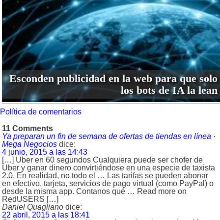
Esconden publicidad en la web para que solo
los bots de IA la lean
Política de comentarios
11 Comments
Ya preparan un fin de semana de ofertas de tiendas en línea ·
Mega Negocios
dice:
4 junio, 2015 a las 14:43
[…] Uber en 60 segundos Cualquiera puede ser chofer de
Uber y ganar dinero convirtiéndose en una especie de taxista
2.0. En realidad, no todo el … Las tarifas se pueden abonar
en efectivo, tarjeta, servicios de pago virtual (como PayPal) o
desde la misma app. Contanos qué … Read more on
RedUSERS […]
Daniel Quagliano
dice:
22 abril, 2015 a las 18:41