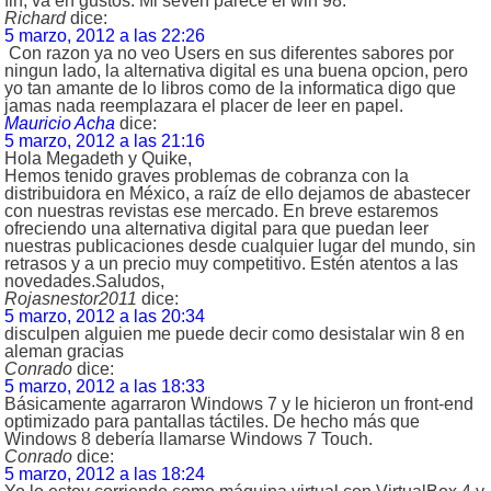
fin, va en gustos. Mi seven parece el win 98.
Richard
dice:
5 marzo, 2012 a las 22:26
Con razon ya no veo Users en sus diferentes sabores por
ningun lado, la alternativa digital es una buena opcion, pero
yo tan amante de lo libros como de la informatica digo que
jamas nada reemplazara el placer de leer en papel.
Mauricio Acha
dice:
5 marzo, 2012 a las 21:16
Hola Megadeth y Quike,
Hemos tenido graves problemas de cobranza con la
distribuidora en México, a raíz de ello dejamos de abastecer
con nuestras revistas ese mercado. En breve estaremos
ofreciendo una alternativa digital para que puedan leer
nuestras publicaciones desde cualquier lugar del mundo, sin
retrasos y a un precio muy competitivo. Estén atentos a las
novedades.Saludos,
Rojasnestor2011
dice:
5 marzo, 2012 a las 20:34
disculpen alguien me puede decir como desistalar win 8 en
aleman gracias
Conrado
dice:
5 marzo, 2012 a las 18:33
Básicamente agarraron Windows 7 y le hicieron un front-end
optimizado para pantallas táctiles. De hecho más que
Windows 8 debería llamarse Windows 7 Touch.
Conrado
dice:
5 marzo, 2012 a las 18:24