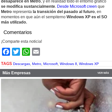
desaparece en Metro
, y en realidad todo el entorno gráfico
se modifica sustancialmente
.
Desde Microsoft creen
que
Metro
representa
la transición del pasado al futuro
, en
momentos en que aún el sempiterno
Windows XP es el SO
más utilizado.
Comentarios
¡Comparte esta noticia!
Facebook
Twitter
WhatsApp
Email
TAGS
Descargas
,
Metro
,
Microsoft
,
Windows 8
,
Windows XP
Más Empresas
VER MÁS