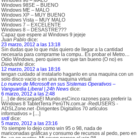
Windows 98 – MALO
Windows 98SE – BUENO
Windows ME – MALO
Windows XP – MUY BUENO
Windows Vista – MUY MALO
Windows 7 – EXCELENTE
Windows 8 – DESASTRE???
Capaz que espere al Windows 9 jejeje
Juan Pablo
dice:
23 marzo, 2012 a las 13:18
Sin dudas que lo que más quiero de llegar a la cantidad
necesaria para comprarme la compu.. Es probar el Metro…
Odio Windows, pero quiero ver que tan bueno (O no) es
Diedushki
dice:
12 marzo, 2012 a las 18:16
tengan cuidado al instalarlo haganlo en una maquina con un
solo disco vacio o en una maquina virtual
Lo nuevo de Microsoft en sus Sistemas Operativos –
Vanguardia Liberal | 24h News
dice:
6 marzo, 2012 a las 2:48
[…] de descargasEl Mundo.esCinco razones para preferir la
Windows 8 TabletTerra PerúTN.com.ar -RedUSERS -
ADSLZone.net -Dirigentes Digitallos 70 artículos
informativos » […]
srdl
dice:
5 marzo, 2012 a las 23:16
Yo siempre lo dejo como win 95 o 98, nada de
mariconadas gráficas y consumo de recursos al pedo, pero en