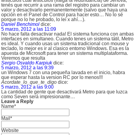
testículos cual testículos (valga la redundancia) de Jehová,
tenés que recurrir a una rama del registro para cambiar un
valor y desactivarlo permanentemente (salvo que haya una
opción en el Panel de Control para hacer esto… No lo sé
porque no lo he probado, lo leí x ahí…).
Daniel Benchimol
dice:
5 marzo, 2012 a las 11:09
No hace falta desactivar nada! El sistema funciona con ambas
interfaces en simultaneo. Cuando tenes un sistema tátil, Metro
es ideal. Y cuando usas un sistema tradicional con mouse y
teclado, lo mejor es ir al clasico entorno Windows. Esa es la
apuesta de Microsoft para tener un sistema multiplataforma.
Veremos que resulta
Sergio Osvaldo Karpiuk
dice:
5 marzo, 2012 a las 9:39
un Windows 7 con una pequeña lavada en el inicio, habra
que esperar hasta la version RC por lo menos!!!
Acordate_lo_que_te_digo
dice:
5 marzo, 2012 a las 9:00
La cantidad de gente que desactivará Metro para que luzca
como Seven será impresionante…
Leave a Reply
Name*
Mail*
Website