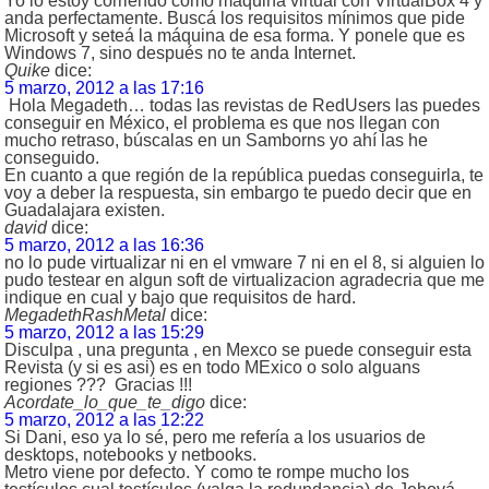
Yo lo estoy corriendo como máquina virtual con VirtualBox 4 y
anda perfectamente. Buscá los requisitos mínimos que pide
Microsoft y seteá la máquina de esa forma. Y ponele que es
Windows 7, sino después no te anda Internet.
Quike
dice:
5 marzo, 2012 a las 17:16
Hola Megadeth… todas las revistas de RedUsers las puedes
conseguir en México, el problema es que nos llegan con
mucho retraso, búscalas en un Samborns yo ahí las he
conseguido.
En cuanto a que región de la república puedas conseguirla, te
voy a deber la respuesta, sin embargo te puedo decir que en
Guadalajara existen.
david
dice:
5 marzo, 2012 a las 16:36
no lo pude virtualizar ni en el vmware 7 ni en el 8, si alguien lo
pudo testear en algun soft de virtualizacion agradecria que me
indique en cual y bajo que requisitos de hard.
MegadethRashMetal
dice:
5 marzo, 2012 a las 15:29
Disculpa , una pregunta , en Mexco se puede conseguir esta
Revista (y si es asi) es en todo MExico o solo alguans
regiones ??? Gracias !!!
Acordate_lo_que_te_digo
dice:
5 marzo, 2012 a las 12:22
Si Dani, eso ya lo sé, pero me refería a los usuarios de
desktops, notebooks y netbooks.
Metro viene por defecto. Y como te rompe mucho los