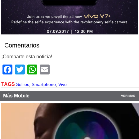
Comentarios
¡Comparte esta noticia!
Facebook
Twitter
WhatsApp
Email
TAGS
Selfies
,
Smartphone
,
Vivo
Más Mobile
VER MÁS