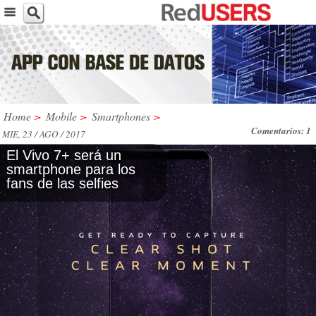
Home
>
Mobile
>
Smartphones
>
Comentarios: 1
MIE, 23 / AGO / 2017
El Vivo 7+ será un
smartphone para los
fans de las selfies