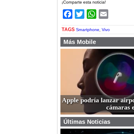
¡Comparte esta noticia!
Facebook
Twitter
WhatsA
Email
TAGS
Smartphone
,
Vivo
Más Mobile
Apple podría lanzar airp
cámaras 
Últimas Noticias