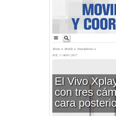
Home
>
Mobile
>
Smartphones
>
JUE, 3 / AGO / 2017
El Vivo Xpla
con tres cá
cara posterio