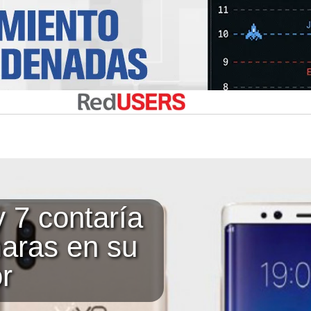
y 7 contaría
maras en su
r