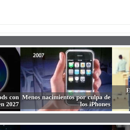
pp
E
ods con
Menos nacimientos por culpa de
en 2027
los iPhones