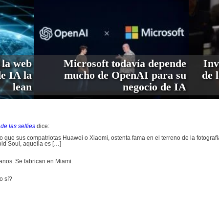
 la web
Microsoft todavía depende
Inv
de IA la
mucho de OpenAI para su
de 
lean
negocio de IA
de las selfies
dice:
que sus compatriotas Huawei o Xiaomi, ostenta fama en el terreno de la fotografía
oid Soul, aquella es […]
nos. Se fabrican en Miami.
o sí?