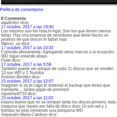
Política de comentarios
8 Comments
daalbritos
dice:
17 octubre, 2017 a las 19:40
Los mejores son los hitachi-hgst. Son los que tienen menos
fallas. Hay una empresa de servidores que tiene hecho un
análisis de que discos le fallan mas
Marcio_uy
dice:
17 octubre, 2017 a las 10:32
Coincido plenamente. Agregando otras marcas a la ecuación,
WD sigue estando abajo.
Fede
dice:
17 octubre, 2017 a las 5:59
También puede ser porque de cada 11 discos que se venden
10 son WD y 1 Toshiba
Antonio Benitez
dice:
15 octubre, 2017 a las 12:07
Imaginen si se te caga el sistema! el backup que tenes que
mandarte… tantos gigas de porneta!!
riquelme8710
dice:
15 octubre, 2017 a las 11:02
estaria bueno que no se rompan tanto los discos primero, toda
maquina que reparo por falla de disco duro 10 son wd y 1
toshiba se esta volviendo una porqueria WD
Alejandro María Cardoso
dice: