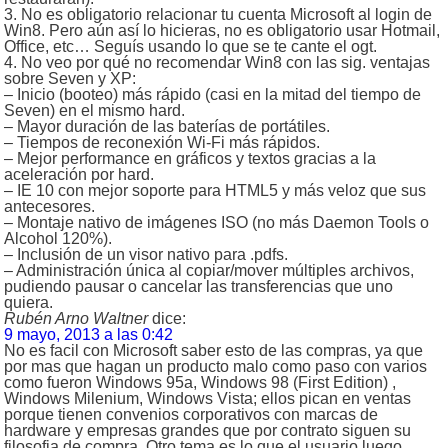
3. No es obligatorio relacionar tu cuenta Microsoft al login de
Win8. Pero aún así lo hicieras, no es obligatorio usar Hotmail,
Office, etc… Seguís usando lo que se te cante el ogt.
4. No veo por qué no recomendar Win8 con las sig. ventajas
sobre Seven y XP:
– Inicio (booteo) más rápido (casi en la mitad del tiempo de
Seven) en el mismo hard.
– Mayor duración de las baterías de portátiles.
– Tiempos de reconexión Wi-Fi más rápidos.
– Mejor performance en gráficos y textos gracias a la
aceleración por hard.
– IE 10 con mejor soporte para HTML5 y más veloz que sus
antecesores.
– Montaje nativo de imágenes ISO (no más Daemon Tools o
Alcohol 120%).
– Inclusión de un visor nativo para .pdfs.
– Administración única al copiar/mover múltiples archivos,
pudiendo pausar o cancelar las transferencias que uno
quiera.
Rubén Arno Waltner
dice:
9 mayo, 2013 a las 0:42
No es facil con Microsoft saber esto de las compras, ya que
por mas que hagan un producto malo como paso con varios
como fueron Windows 95a, Windows 98 (First Edition) ,
Windows Milenium, Windows Vista; ellos pican en ventas
porque tienen convenios corporativos con marcas de
hardware y empresas grandes que por contrato siguen su
filosofia de compra. Otro tema es lo que el usuario luego