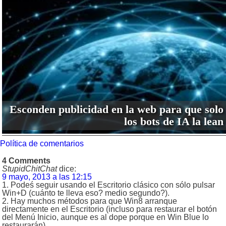
Esconden publicidad en la web para que solo
los bots de IA la lean
Política de comentarios
4 Comments
StupidChitChat
dice:
9 mayo, 2013 a las 12:15
1. Podeś seguir usando el Escritorio clásico con sólo pulsar
Win+D (cuánto te lleva eso? medio segundo?).
2. Hay muchos métodos para que Win8 arranque
directamente en el Escritorio (incluso para restaurar el botón
del Menú Inicio, aunque es al dope porque en Win Blue lo
restaurarán).