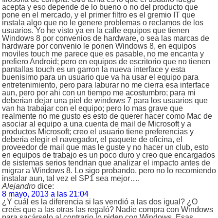
acepta y eso depende de lo bueno o no del producto que
pone en el mercado, y el primer filtro es el gremio IT que
instala algo que no le genere problemas o reclamos de los
usuarios. Yo he visto ya en la calle equipos que tienen
Windows 8 por convenios de hardware, o sea las marcas de
hardware por convenio le ponen Windows 8, en equipos
moviles touch me parece que es pasable, no me encanta y
prefiero Android; pero en equipos de escritorio que no tienen
pantallas touch es un garron la nueva interface y esta
buenisimo para un usuario que va ha usar el equipo para
entretenimiento, pero para laburar no me cierra esa interface
aun, pero por ahi con un tiempo me acostumbro; para mi
deberian dejar una piel de windows 7 para los usuarios que
van ha trabajar con el equipo; pero lo mas grave que
realmente no me gusto es esto de querer hacer como Mac de
asociar al equipo a una cuenta de mail de Microsoft y a
productos Microsoft; creo el usuario tiene preferencias y
deberia elegir el navegador, el paquete de oficina, el
proveedor de mail que mas le guste y no hacer un club, esto
en equipos de trabajo es un poco duro y creo que encargados
de sistemas serios tendrian que analizar el impacto antes de
migrar a Windows 8. Lo sigo probando, pero no lo recomiendo
instalar aun, tal vez el SP1 sea mejor….
Alejandro
dice:
8 mayo, 2013 a las 21:04
¿Y cuál es la diferencia si las vendió a las dos igual? ¿O
creés que a las otras las regaló? Nadie compra con Windows
para sacárselo al contrario lo piden con Windows. Esas