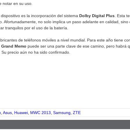
e notar en su uso.
 dispositivo es la incorporación del sistema
Dolby Digital Plus
. Esta t
. Afortunadamente, no solo implica un paso adelante en calidad, sino
r tranquilos por el uso de la batería.
abricantes de teléfonos móviles a nivel mundial. Para este año tiene c
.
Grand Memo
puede ser una parte clave de ese camino, pero habrá qu
 Su precio aún no ha sido confirmado.
pp
n
,
Asus
,
Huawei
,
MWC 2013
,
Samsung
,
ZTE