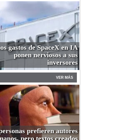
os gastos de SpaceX en IA
ponen nerviosos a sus
inversores
VER MÁS
personas prefieren autores
anos, pero textos creados