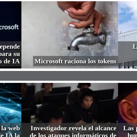
depende
L
ara su
o de IA
Microsoft raciona los tokens
 la web
Investigador revela el alcance
Las 
de IA la
de los ataques informáticos de
hum