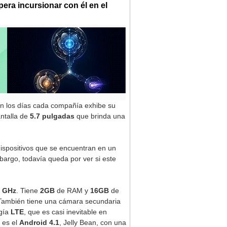
era incursionar con él en el
n los días cada compañía exhibe su
ntalla de
5.7 pulgadas
que brinda una
dispositivos que se encuentran en un
bargo, todavía queda por ver si este
5 GHz
. Tiene
2GB
de RAM y
16GB
de
 También tiene una cámara secundaria
ogía
LTE
, que es casi inevitable en
 es el
Android 4.1
, Jelly Bean, con una