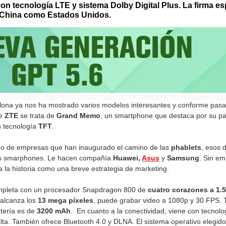
n tecnología LTE y sistema Dolby Digital Plus. La firma esp
n China como Estados Unidos.
ona ya nos ha mostrado varios modelos interesantes y conforme pasa
de
ZTE
se trata de
Grand Memo
, un smartphone que destaca por su pa
 tecnología
TFT
.
o de empresas que han inaugurado el camino de las
phablets
, esos 
 los smarphones. Le hacen compañía
Huawei,
Asus
y
Samsung
. Sin em
a la historia como una breve estrategia de marketing.
completa con un procesador Snapdragon 800 de
cuatro corazones a 1.
 alcanza los
13 mega píxeles
, puede grabar video a 1080p y 30 FPS.
atería es de
3200 mAh
. En cuanto a la conectividad, viene con tecnol
lta. También ofrece Bluetooth 4.0 y DLNA. El sistema operativo elegido