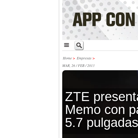
Home
>
Empresas
>
MAR, 26 / FEB / 2013
ZTE present
Memo con pa
5.7 pulgada