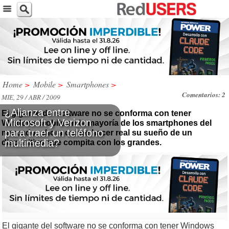
Home
>
Mobile
>
Smartphones
>
Comentarios: 2
MIE, 29 / ABR / 2009
¿Alianza entre
El gigante del software no se conforma con tener
Microsoft y Verizon
Windows Mobile en la mayoría de los smartphones del
para traer un teléfono
mercado: ahora quiere hacer real su sueño de un
multimedia?
dispositivo que compita con los grandes.
El gigante del software no se conforma con tener Windows