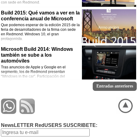
con sede en Redmond.
Build 2015: Qué vamos a ver en la
conferencia anual de Microsoft
Que podemos esperar de la edición 2015 de la
feria de desarrolladores de la firma con sede
en Redmond. Windows 10, el gran
protagonista.
Microsoft Build 2014: Windows
también se sube a los
automóviles
Tras anuncios de Apple y Google en el
segmento, los de Redmond presentan
“Windows in the car”. Participación del
asistente Cortana e aspecto similar a Modern
UI. Volkswagen, Toyota y Citroën, entre otras, podrían sumarse a la iniciativa.
Entradas anteriores
NewsLETTER RedUSERS SUSCRIBETE: