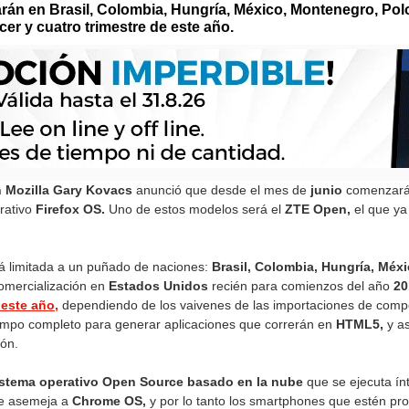
arán en Brasil, Colombia, Hungría, México, Montenegro, Pol
rcer y cuatro trimestre de este año.
n Mozilla Gary Kovacs
anunció que desde el mes de
junio
comenzarán
rativo
Firefox OS.
Uno de estos modelos será el
ZTE Open,
el que ya
rá limitada a un puñado de naciones:
Brasil, Colombia, Hungría, Méxi
omercialización en
Estados Unidos
recién para comienzos del año
20
 este año,
dependiendo de los vaivenes de las importaciones de compo
iempo completo para generar aplicaciones que correrán en
HTML5,
y as
ón.
istema operativo Open Source basado en la nube
que se ejecuta ín
 se asemeja a
Chrome OS,
y por lo tanto los smartphones que estén pro