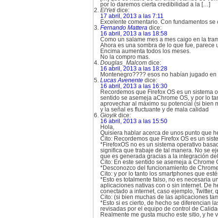
por lo daremos cierta credibilidad a la […]
ElYeti
dice:
17 abril, 2013 a las 7:11
Excelente comentario. Con fundamentos se
Fernando Mattera
dice:
16 abril, 2013 a las 18:58
Como un salame mes a mes caigo en la trampa
Ahora es una sombra de lo que fue, parece 
Encima aumenta todos los meses.
No la compro mas.
Douglas_Malcom
dice:
16 abril, 2013 a las 18:28
Montenegro???? esos no habían jugado en 
Lucas Avenente
dice:
16 abril, 2013 a las 16:30
Recordemos que Firefox OS es un sistema op
sentido se asemeja aChrome OS, y por lo ta
aprovechar al máximo su potencial (si bien 
y la señal es fluctuante y de mala calidad
Gioyik
dice:
16 abril, 2013 a las 15:50
Hola,
Quisiera hablar acerca de unos punto que he 
Cito: Recordemos que Firefox OS es un sist
*FirefoxOS no es un sistema operativo basa
significa que trabaje de tal manera. No se e
que es generada gracias a la integración de
Cito: En este sentido se asemeja a Chrome 
*Desconozco del funcionamiento de Chrome 
Cito: y por lo tanto los smartphones que es
*Esto es totalmente falso, no es necesaria 
aplicaciones nativas con o sin internet. D
conectado a internet, caso ejemplo, Twitter,
Cito: (si bien muchas de las aplicaciones ta
*Esto si es cierto, de hecho se diferencian 
revisadas por el equipo de control de Calida
Realmente me gusta mucho este sitio, y he v