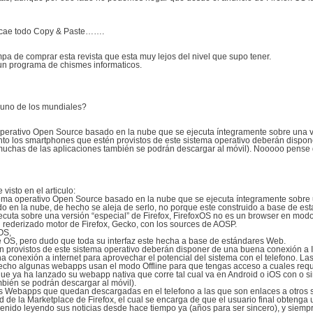
 cae todo Copy & Paste…….
 de comprar esta revista que esta muy lejos del nivel que supo tener.
un programa de chismes informaticos.
uno de los mundiales?
erativo Open Source basado en la nube que se ejecuta íntegramente sobre una ver
nto los smartphones que estén provistos de este sistema operativo deberán dispon
muchas de las aplicaciones también se podrán descargar al móvil). Nooooo pense q
visto en el articulo:
ema operativo Open Source basado en la nube que se ejecuta íntegramente sobre u
do en la nube, de hecho se aleja de serlo, no porque este construido a base de 
jecuta sobre una versión “especial” de Firefox, FirefoxOS no es un browser en modo
l rederizado motor de Firefox, Gecko, con los sources de AOSP.
OS,
OS, pero dudo que toda su interfaz este hecha a base de estándares Web.
tén provistos de este sistema operativo deberán disponer de una buena conexión a 
una conexión a internet para aprovechar el potencial del sistema con el telefono.
e hecho algunas webapps usan el modo Offline para que tengas acceso a cuales req
 que ya ha lanzado su webapp nativa que corre tal cual va en Android o iOS con o si
mbién se podrán descargar al móvil).
las Webapps que quedan descargadas en el telefono a las que son enlaces a otros s
d de la Marketplace de Firefox, el cual se encarga de que el usuario final obteng
enido leyendo sus noticias desde hace tiempo ya (años para ser sincero), y siemp