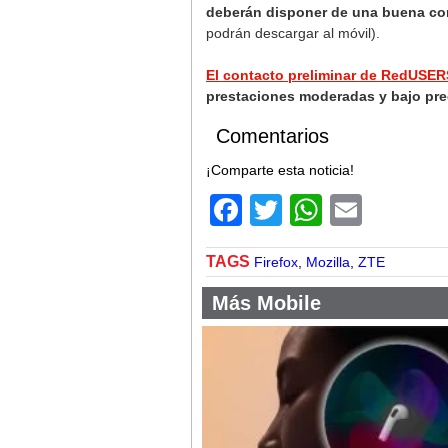
deberán disponer de una buena con
podrán descargar al móvil).
El contacto preliminar de RedUSER
prestaciones moderadas y bajo pre
Comentarios
¡Comparte esta noticia!
Facebook
Twitter
WhatsA
Email
TAGS
Firefox
,
Mozilla
,
ZTE
Más Mobile