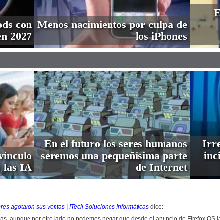
E
ods con
Menos nacimientos por culpa de
en 2027
los iPhones
En el futuro los seres humanos
Irre
vínculo
seremos una pequeñísima parte
inc
 las IA
de Internet
res agotaron sus ventas | ITech Soluciones Informáticas
dice:
tas, aunque por otro lado no podemos negar que desde el anuncio de Firefox OS la