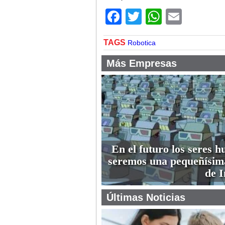
Facebook
Twitter
WhatsA
Email
TAGS
Robotica
Más Empresas
En el futuro los seres 
seremos una pequeñísim
de I
Últimas Noticias