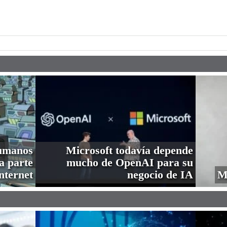
pp
humanos
Microsoft todavía depende
a parte
mucho de OpenAI para su
nternet
negocio de IA
M