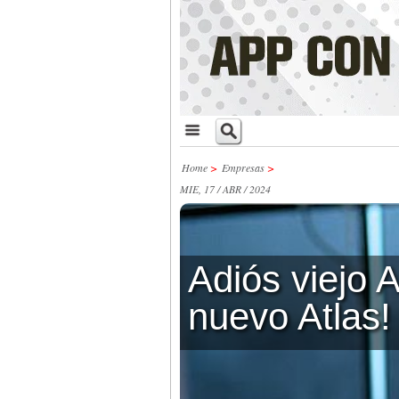
Home
>
Empresas
>
MIE, 17 / ABR / 2024
Adiós viejo A
nuevo Atlas!