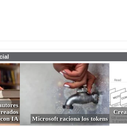
pp
cial
autores
creados
Crea
con IA
Microsoft raciona los tokens