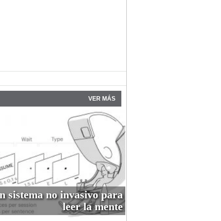
VER MÁS
n sistema no invasivo para
leer la mente