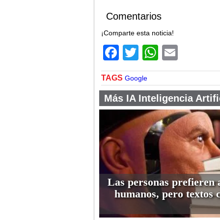
Comentarios
¡Comparte esta noticia!
Facebook
Twitter
WhatsA
Email
TAGS
Google
Más IA Inteligencia Artifi
Las personas prefieren 
humanos, pero textos 