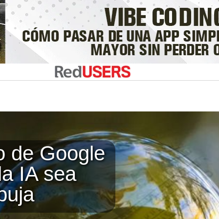
vo de Google
la IA sea
buja