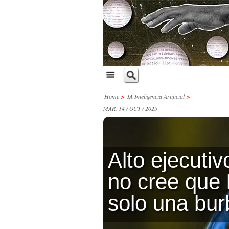
Home
>
IA Inteligencia Artificial
>
MAR, 14 / OCT / 2025
Alto ejecuti
no cree que 
solo una bur