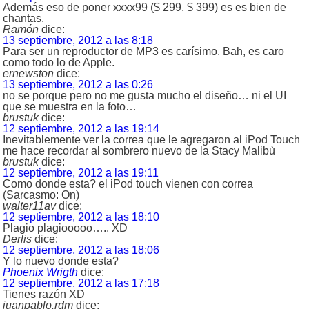
Además eso de poner xxxx99 ($ 299, $ 399) es es bien de
chantas.
Ramón
dice:
13 septiembre, 2012 a las 8:18
Para ser un reproductor de MP3 es carísimo. Bah, es caro
como todo lo de Apple.
ernewston
dice:
13 septiembre, 2012 a las 0:26
no se porque pero no me gusta mucho el diseño… ni el UI
que se muestra en la foto…
brustuk
dice:
12 septiembre, 2012 a las 19:14
Inevitablemente ver la correa que le agregaron al iPod Touch
me hace recordar al sombrero nuevo de la Stacy Malibù
brustuk
dice:
12 septiembre, 2012 a las 19:11
Como donde esta? el iPod touch vienen con correa
(Sarcasmo: On)
walter11av
dice:
12 septiembre, 2012 a las 18:10
Plagio plagiooooo….. XD
Derlis
dice:
12 septiembre, 2012 a las 18:06
Y lo nuevo donde esta?
Phoenix Wrigth
dice:
12 septiembre, 2012 a las 17:18
Tienes razón XD
juanpablo.rdm
dice: