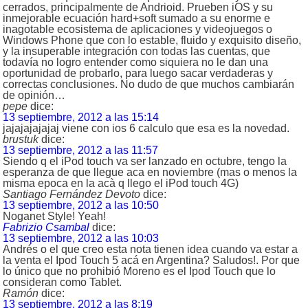
cerrados, principalmente de Andrioid. Prueben iOS y su
inmejorable ecuación hard+soft sumado a su enorme e
inagotable ecosistema de aplicaciones y videojuegos o
Windows Phone que con lo estable, fluido y exquisito diseño,
y la insuperable integración con todas las cuentas, que
todavía no logro entender como siquiera no le dan una
oportunidad de probarlo, para luego sacar verdaderas y
correctas conclusiones. No dudo de que muchos cambiarán
de opinión…
pepe
dice:
13 septiembre, 2012 a las 15:14
jajajajajajaj viene con ios 6 calculo que esa es la novedad.
brustuk
dice:
13 septiembre, 2012 a las 11:57
Siendo q el iPod touch va ser lanzado en octubre, tengo la
esperanza de que llegue aca en noviembre (mas o menos la
misma epoca en la acà q llego el iPod touch 4G)
Santiago Fernández Devoto
dice:
13 septiembre, 2012 a las 10:50
Noganet Style! Yeah!
Fabrizio Csambal
dice:
13 septiembre, 2012 a las 10:03
Andrés o el que creo esta nota tienen idea cuando va estar a
la venta el Ipod Touch 5 acá en Argentina? Saludos!. Por que
lo único que no prohibió Moreno es el Ipod Touch que lo
consideran como Tablet.
Ramón
dice:
13 septiembre, 2012 a las 8:19