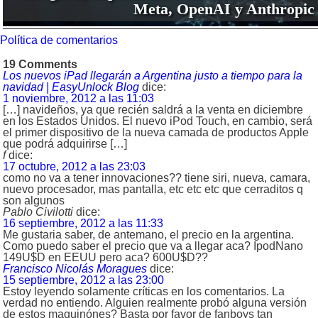
Meta, OpenAI y Anthropic
Política de comentarios
19 Comments
Los nuevos iPad llegarán a Argentina justo a tiempo para la
navidad | EasyUnlock Blog
dice:
1 noviembre, 2012 a las 11:03
[…] navideños, ya que recién saldrá a la venta en diciembre
en los Estados Unidos. El nuevo iPod Touch, en cambio, será
el primer dispositivo de la nueva camada de productos Apple
que podrá adquirirse […]
f
dice:
17 octubre, 2012 a las 23:03
como no va a tener innovaciones?? tiene siri, nueva, camara,
nuevo procesador, mas pantalla, etc etc etc que cerraditos q
son algunos
Pablo Civilotti
dice:
16 septiembre, 2012 a las 11:33
Me gustaria saber, de antemano, el precio en la argentina.
Como puedo saber el precio que va a llegar aca? IpodNano
149U$D en EEUU pero aca? 600U$D??
Francisco Nicolás Moragues
dice:
15 septiembre, 2012 a las 23:00
Estoy leyendo solamente críticas en los comentarios. La
verdad no entiendo. Alguien realmente probó alguna versión
de estos maquinónes? Basta por favor de fanboys tan