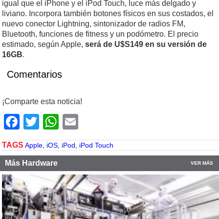
igual que el iPhone y el iPod Touch, luce más delgado y
liviano. Incorpora también botones físicos en sus costados, el
nuevo conector Lightning, sintonizador de radios FM,
Bluetooth, funciones de fitness y un podómetro. El precio
estimado, según Apple,
será de U$S149 en su versión de
16GB
.
Comentarios
¡Comparte esta noticia!
Facebook
Twitter
WhatsApp
Email
TAGS
Apple
,
iOS
,
iPod
,
iPod Touch
Más Hardware
VER MÁS