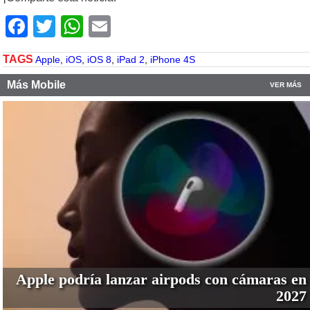
Facebook
Twitter
WhatsApp
Email
TAGS
Apple
,
iOS
,
iOS 8
,
iPad 2
,
iPhone 4S
Más Mobile
VER MÁS
Apple podría lanzar airpods con cámaras en
2027