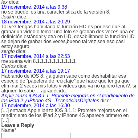
fex
dice:
19 noviembre, 2014 a las 9:38
no se puede, es una característica de la versión 8.
Joakin
dice:
18 noviembre, 2014 a las 20:29
Tal vez tengas habilitada la función HD es por eso que al
grabar un video o tomar una foto se graban dos veces,una en
definición estándar y otra en HD, desabilitando la función HD
se dejan de grabar dos veces,bueno tal vez sea eso casi
estoy seguro
sergio
dice:
17 noviembre, 2014 a las 22:53
me suena win 8.1.1.1.1.1.1.1.1.1.1
Carlos
dice:
17 noviembre, 2014 a las 19:17
Hablando de iOS 8, ¿alguien sabe como deshabilitar esa
especie de “papelera de reciclaje” que hace que tenga que
eliminar 2 veces mis fotos y videos que ya no quiero tener?, si
alguien lo sabe… agradecido.
Apple lanza iOS 8.1.1: Promete mejoras en el rendimiento de
los iPad 2 y iPhone 4S | TecnoticiasDigitales
dice:
17 noviembre, 2014 a las 16:30
[…] entrada Apple lanza iOS 8.1.1: Promete mejoras en el
rendimiento de los iPad 2 y iPhone 4S aparece primero en
[…]
Leave a Reply
Name*