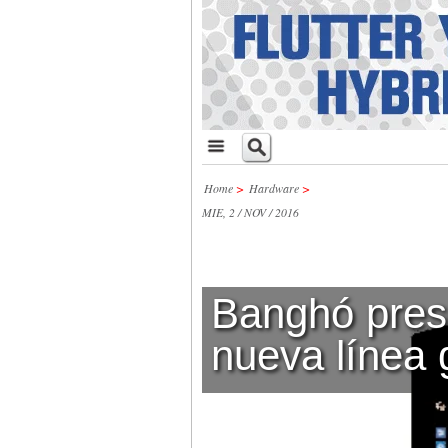
Home
>
Hardware
>
MIE, 2 / NOV / 2016
Banghó pres
nueva línea