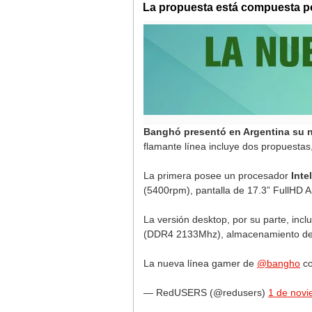
La propuesta está compuesta po
Banghó presentó en Argentina su 
flamante línea incluye dos propuest
La primera posee un procesador
Inte
(5400rpm), pantalla de 17.3” FullHD 
La versión desktop, por su parte, inc
(DDR4 2133Mhz), almacenamiento de 
La nueva línea gamer de
@bangho
co
— RedUSERS (@redusers)
1 de nov