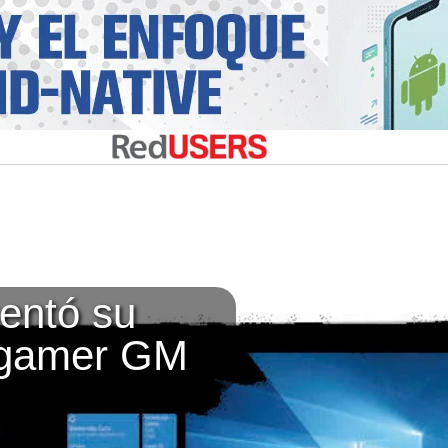
entó su
 gamer GM