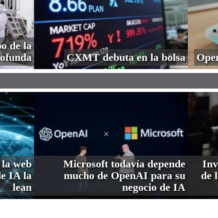
o de la
profunda
CXMT debuta en la bolsa
Open
 la web
Microsoft todavía depende
Inv
de IA la
mucho de OpenAI para su
de 
lean
negocio de IA