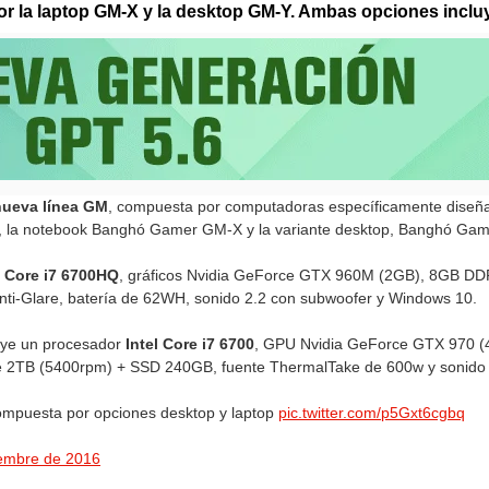
r la laptop GM-X y la desktop GM-Y. Ambas opciones incluy
nueva línea GM
, compuesta por computadoras específicamente diseñ
as, la notebook Banghó Gamer GM-X y la variante desktop, Banghó Ga
l Core i7 6700HQ
, gráficos Nvidia GeForce GTX 960M (2GB), 8GB D
Anti-Glare, batería de 62WH, sonido 2.2 con subwoofer y Windows 10.
luye un procesador
Intel Core i7 6700
, GPU Nvidia GeForce GTX 970 
2TB (5400rpm) + SSD 240GB, fuente ThermalTake de 600w y sonido 
mpuesta por opciones desktop y laptop
pic.twitter.com/p5Gxt6cgbq
iembre de 2016