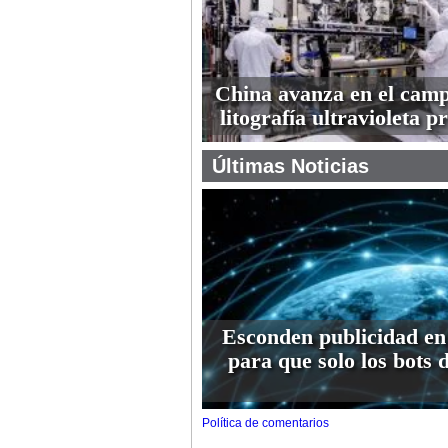
China avanza en el camp
litografía ultravioleta 
Últimas Noticias
Esconden publicidad en
para que solo los bots 
Política de comentarios