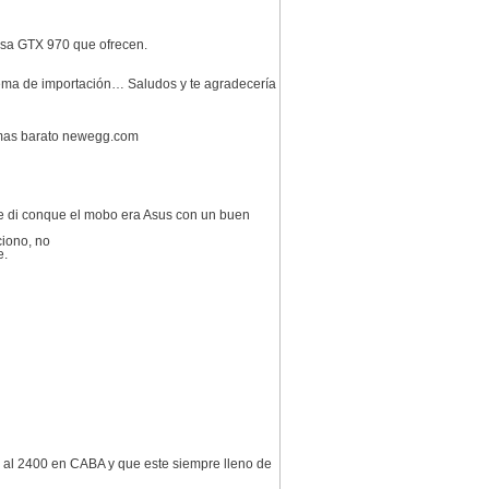
esa GTX 970 que ofrecen.
 tema de importación… Saludos y te agradecería
 mas barato newegg.com
e di conque el mobo era Asus con un buen
ciono, no
e.
te al 2400 en CABA y que este siempre lleno de