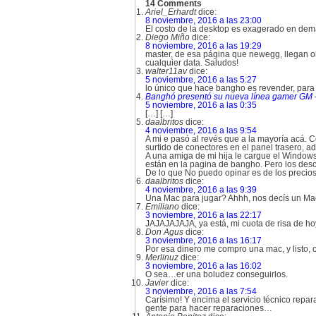
14 Comments
Ariel_Erhardt
dice:
8 noviembre, 2016 a las 23:00
El costo de la desktop es exagerado en de
Diego Miño
dice:
8 noviembre, 2016 a las 19:29
master, de esa página que newegg, llegan ok
cualquier data. Saludos!
walter11av
dice:
5 noviembre, 2016 a las 5:27
lo único que hace bangho es revender, par
Banghó presentó su nueva línea gamer GM –
5 noviembre, 2016 a las 0:35
[…] […]
daalbritos
dice:
4 noviembre, 2016 a las 9:54
A mi e pasó al revés que a la mayoría acá
surtido de conectores en el panel trasero, a
A una amiga de mi hija le cargue el Windows
están en la pagina de bangho. Pero los desc
De lo que No puedo opinar es de los prec
daalbritos
dice:
4 noviembre, 2016 a las 9:39
Una Mac para jugar? Ahhh, nos decís un Mac
Emiliano
dice:
3 noviembre, 2016 a las 22:17
JAJAJAJAJA, ya está, mi cuota de risa de ho
Don Agus
dice:
3 noviembre, 2016 a las 16:17
Por esa dinero me compro una mac, y listo,
Merlinuz
dice:
3 noviembre, 2016 a las 16:02
O sea…er una boludez conseguirlos.
Javier
dice:
3 noviembre, 2016 a las 7:54
Carísimo! Y encima el servicio técnico repar
gente para hacer reparaciones…