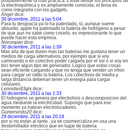
probablemente la más práctica. Existe desde los principios de
la electroquímica y es ampliamente conocida, el tema es
como integrarla con los gadgets.
Angel
dice:
30 diciembre, 2011 a las 5:04
Para tu desgracia ya lo ha patentado, sí, aunque suene
absurdo, apple ha patentado la batería de hidrógeno a pesar
de que aun no sabe como crearlo, es impresionante lo que
puede hacer esta empresa.
Norompan
dice:
30 diciembre, 2011 a las 1:39
Mas alla de que duren mas las baterias me gustaria tener un
medios de carga alternativos, por ejemplo que si voy
caminando o en colectivo poder cargarla por el sol o si voy en
bici tener algun tipo de generador. Logico que estas cosas
sean eficiente cargando y que no tenga que vender un riñon
para cargar un ratito la bateria. Los colectivos de media y
larga distancia deberian tener un energia para cargar
celulares.
Leonidas83glx
dice:
30 diciembre, 2011 a las 1:33
El hidrogeno se genera por electrolisis o descomposicion del
agua mediante la electricidad. Supongo que para ese
momento ya habran electrolizadores.
Gumersindo20
dice:
29 diciembre, 2011 a las 20:19
por si no estan al tanto , ya se coomercializa en usa una
destornillador electrico que en lugar de bateria