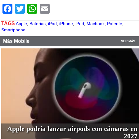
Facebook
Twitter
WhatsApp
Email
TAGS
Apple
,
Baterias
,
iPad
,
iPhone
,
iPod
,
Macbook
,
Patente
,
Smartphone
Más Mobile
VER MÁS
Apple podría lanzar airpods con cámaras en
2027