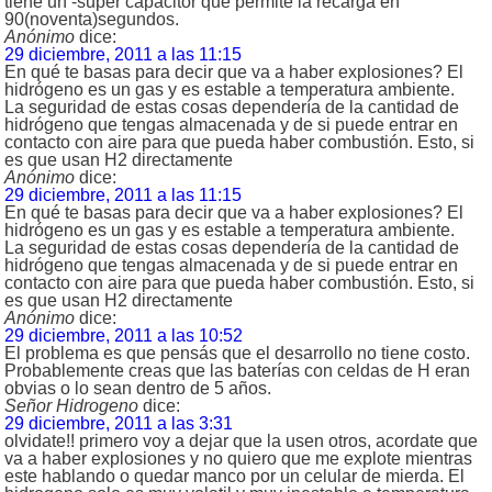
tiene un -super capacitor que permite la recarga en
90(noventa)segundos.
Anónimo
dice:
29 diciembre, 2011 a las 11:15
En qué te basas para decir que va a haber explosiones? El
hidrógeno es un gas y es estable a temperatura ambiente.
La seguridad de estas cosas dependería de la cantidad de
hidrógeno que tengas almacenada y de si puede entrar en
contacto con aire para que pueda haber combustión. Esto, si
es que usan H2 directamente
Anónimo
dice:
29 diciembre, 2011 a las 11:15
En qué te basas para decir que va a haber explosiones? El
hidrógeno es un gas y es estable a temperatura ambiente.
La seguridad de estas cosas dependería de la cantidad de
hidrógeno que tengas almacenada y de si puede entrar en
contacto con aire para que pueda haber combustión. Esto, si
es que usan H2 directamente
Anónimo
dice:
29 diciembre, 2011 a las 10:52
El problema es que pensás que el desarrollo no tiene costo.
Probablemente creas que las baterías con celdas de H eran
obvias o lo sean dentro de 5 años.
Señor Hidrogeno
dice:
29 diciembre, 2011 a las 3:31
olvidate!! primero voy a dejar que la usen otros, acordate que
va a haber explosiones y no quiero que me explote mientras
este hablando o quedar manco por un celular de mierda. El