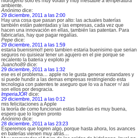
hidrogeno solo es muy volatil y muy inestable a temperatura
ambiente.
Anónimo
dice:
29 diciembre, 2011 a las 2:00
Hay una cosa que pasan por alto: las actuales baterías
también están patentadas y las empresas, cada vez que
hacen una innovación en ellas, también las patentan. Para
fabricarlas, hay que pagar regalías.
Pepe
dice:
29 diciembre, 2011 a las 1:59
estaria buenisimo!! pero tambien estaria buenisimo que serian
seguros no quisiear tener un agujero en el pie porque se
recalento la bateria y exploto je
Juancho89
dice:
29 diciembre, 2011 a las 1:32
ese es el problema… apple no le gusta generar estandares y
si puede hundir a las demas empresas restringiendo esta
tecnologia con patentes te aseguro que lo va a hacer =/ asi
son ellos por desgracia.
ImperiaJOR
dice:
29 diciembre, 2011 a las 0:12
mis felicitaciones a Apple
la teoría de como funcionan estas baterías es muy buena,
espero que lo logren pronto
Anónimo
dice:
28 diciembre, 2011 a las 23:23
Esperemos que logren algo, porque hasta ahora, los avances
en baterías vienen muy atrás…