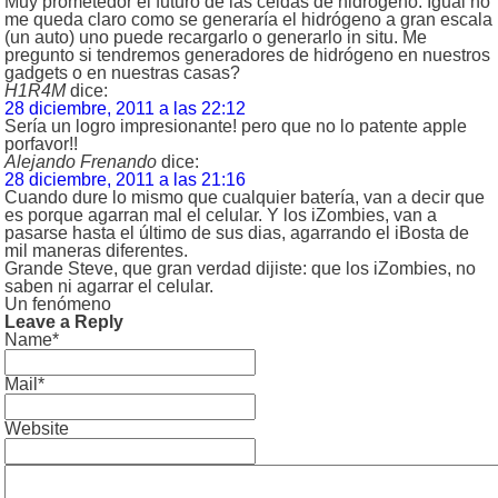
Muy prometedor el futuro de las celdas de hidrógeno. Igual no
me queda claro como se generaría el hidrógeno a gran escala
(un auto) uno puede recargarlo o generarlo in situ. Me
pregunto si tendremos generadores de hidrógeno en nuestros
gadgets o en nuestras casas?
H1R4M
dice:
28 diciembre, 2011 a las 22:12
Sería un logro impresionante! pero que no lo patente apple
porfavor!!
Alejando Frenando
dice:
28 diciembre, 2011 a las 21:16
Cuando dure lo mismo que cualquier batería, van a decir que
es porque agarran mal el celular. Y los iZombies, van a
pasarse hasta el último de sus dias, agarrando el iBosta de
mil maneras diferentes.
Grande Steve, que gran verdad dijiste: que los iZombies, no
saben ni agarrar el celular.
Un fenómeno
Leave a Reply
Name*
Mail*
Website