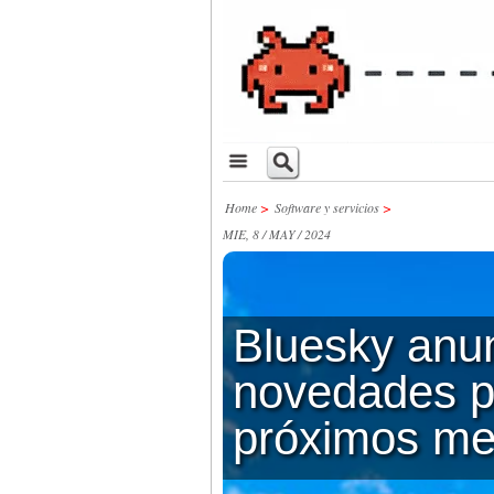
Home
>
Software y servicios
>
MIE, 8 / MAY / 2024
Bluesky anu
novedades p
próximos m