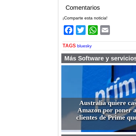
Comentarios
¡Comparte esta noticia!
Facebook
Twitter
WhatsA
Email
TAGS
bluesky
Más Software y servicio
Australia quiere cas
Amazon por poner a
clientes de Prime que