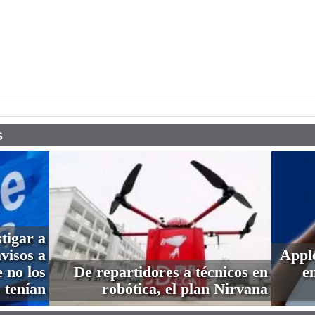
pp
s
tigar a
visos a
Apple
 no los
De repartidores a técnicos en
e
tenían
robótica, el plan Nirvana