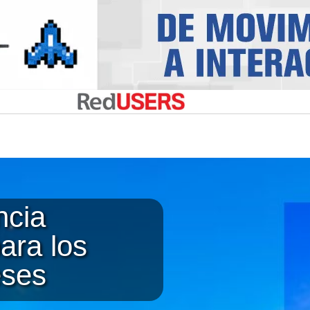
ncia
ara los
eses