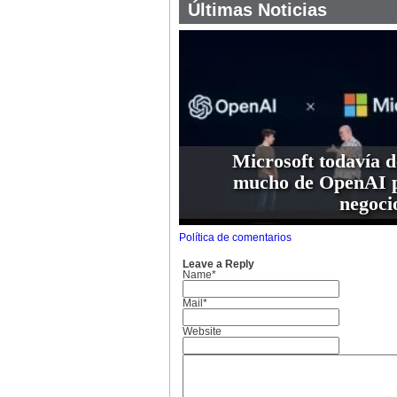
Últimas Noticias
Microsoft todavía 
mucho de OpenAI p
negoci
Política de comentarios
Leave a Reply
Name*
Mail*
Website