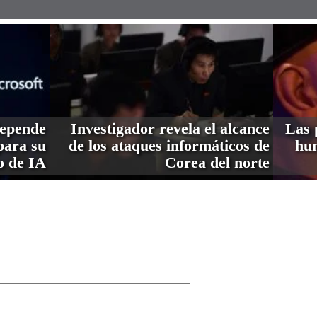
depende
Investigador revela el alcance
Las 
ara su
de los ataques informáticos de
hum
o de IA
Corea del norte