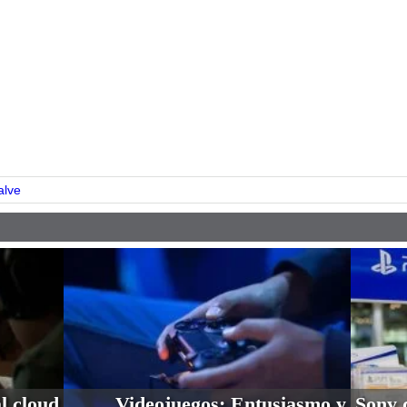
pp
alve
l cloud
Videojuegos: Entusiasmo y
Sony 