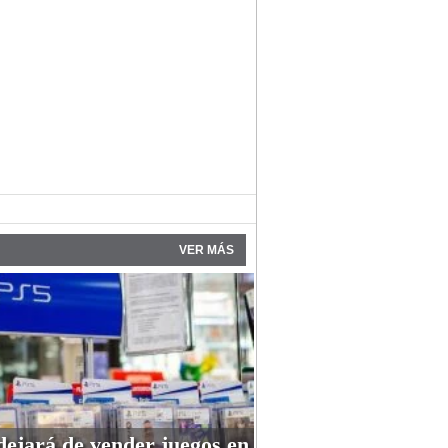
VER MÁS
dejará de vender juegos en