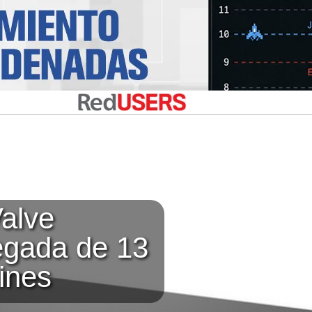
alve
legada de 13
ines