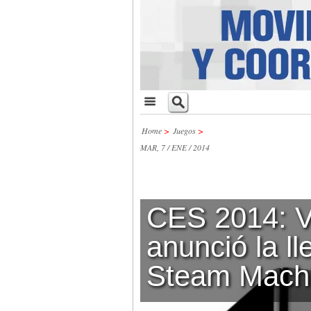
Home
>
Juegos
>
MAR, 7 / ENE / 2014
CES 2014: V
anunció la l
Steam Mach