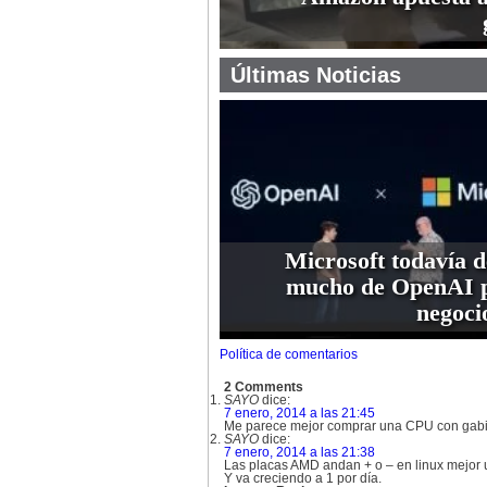
Últimas Noticias
Microsoft todavía 
mucho de OpenAI p
negoci
Política de comentarios
2 Comments
SAYO
dice:
7 enero, 2014 a las 21:45
Me parece mejor comprar una CPU con gabine
SAYO
dice:
7 enero, 2014 a las 21:38
Las placas AMD andan + o – en linux mejor 
Y va creciendo a 1 por día.