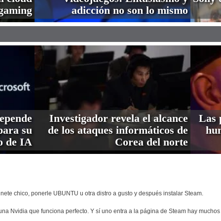
gaming
adicción no son lo mismo
depende
Investigador revela el alcance
Las 
ara su
de los ataques informáticos de
hum
o de IA
Corea del norte
te chico, ponerle UBUNTU u otra distro a gusto y después instalar Steam.
una Nvidia que funciona perfecto. Y sí uno entra a la página de Steam hay much