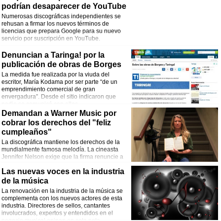
podrían desaparecer de YouTube
Numerosas discográficas independientes se
rehusan a firmar los nuevos términos de
licencias que prepara Google para su nuevo
servicio por suscripción en YouTube.
Denuncian a Taringa! por la
publicación de obras de Borges
La medida fue realizada por la viuda del
escritor, María Kodama por ser parte “de un
emprendimiento comercial de gran
envergadura”. Desde el sitio indicaron que
nadie se comunicó con ellos.
Demandan a Warner Music por
cobrar los derechos del "feliz
cumpleaños"
La discográfica mantiene los derechos de la
mundialmente famosa melodía. La cineasta
Jennifer Nelson exige que la firma renuncie a
esos derechos y devuelva el dinero recaudado.
Las nuevas voces en la industria
de la música
La renovación en la industria de la música se
complementa con los nuevos actores de esta
industria. Directores de sellos, cantantes
involucrados, expertos y entendidos en el
negocio musical opinan en esta nota.