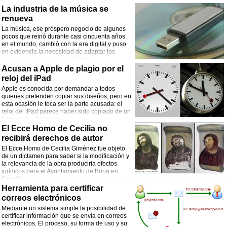
La industria de la música se
renueva
La música, ese próspero negocio de algunos
pocos que reinó durante casi cincuenta años
en el mundo, cambió con la era digital y puso
en evidencia la necesidad de adaptar los
derechos de propiedad intelectual.
Acusan a Apple de plagio por el
reloj del iPad
Apple es conocida por demandar a todos
quienes pretenden copiar sus diseños, pero en
esta ocasión le toca ser la parte acusada: el
reloj del iPad parece haber sido copiado de un
famoso diseño suizo.
El Ecce Homo de Cecilia no
recibirá derechos de autor
El Ecce Homo de Cecilia Giménez fue objeto
de un dictamen para saber si la modificación y
la relevancia de la obra produciría efectos
jurídicos para el Ayuntamiento de Borja en
España.
Herramienta para certificar
correos electrónicos
Mediante un sistema simple la posibilidad de
certificar información que se envía en correos
electrónicos. El proceso, su forma de uso y su