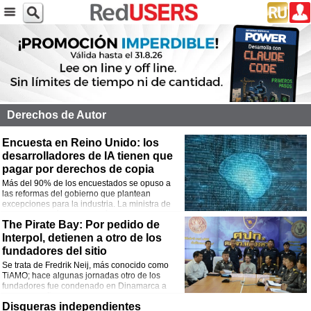
Derechos de Autor
Encuesta en Reino Unido: los
desarrolladores de IA tienen que
pagar por derechos de copia
Más del 90% de los encuestados se opuso a
las reformas del gobierno que plantean
excepciones para la industria. La ministra de
ciencia declaró que no había un consenso
The Pirate Bay: Por pedido de
claro.
Interpol, detienen a otro de los
fundadores del sitio
Se trata de Fredrik Neij, más conocido como
TiAMO; hace algunas jornadas otro de los
fundadores fue condenado en Dinamarca a
pasar tres años y medio tras las rejas.
Disqueras independientes