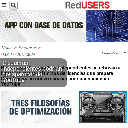
Home
>
Empresas
>
Comentarios: 9
MAR, 17 / JUN / 2014
Disqueras
Numerosas discográficas independientes se rehusan a
independientes podrían
firmar los nuevos términos de licencias que prepara
desaparecer de
Google para su nuevo servicio por suscripción en
YouTube
YouTube.