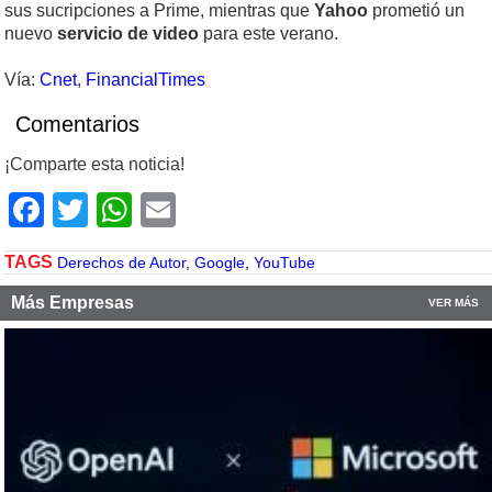
sus sucripciones a Prime, mientras que
Yahoo
prometió un
nuevo
servicio de video
para este verano.
Vía:
Cnet
,
FinancialTimes
Comentarios
¡Comparte esta noticia!
Facebook
Twitter
WhatsApp
Email
TAGS
Derechos de Autor
,
Google
,
YouTube
Más Empresas
VER MÁS