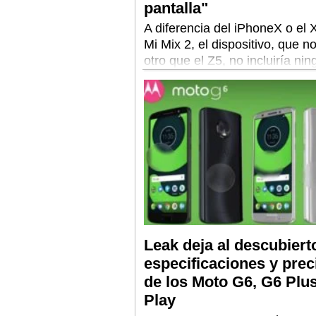
pantalla"
A diferencia del iPhoneX o el 
Mi Mix 2, el dispositivo, que n
otro que el Z5, no incluiría ni
tipo de muesca en su parte fro
Leak deja al descubiert
especificaciones y prec
de los Moto G6, G6 Plu
Play