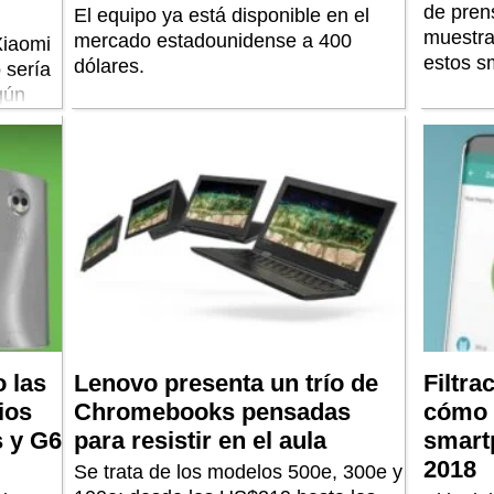
de pren
El equipo ya está disponible en el
muestra
mercado estadounidense a 400
Xiaomi
estos s
dólares.
o sería
ngún
ntal.
o las
Lenovo presenta un trío de
Filtra
ios
Chromebooks pensadas
cómo 
s y G6
para resistir en el aula
smart
2018
Se trata de los modelos 500e, 300e y