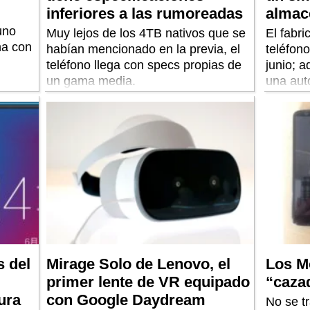
inferiores a las rumoreadas
almac
uno
Muy lejos de los 4TB nativos que se
El fabr
na con
habían mencionado en la previa, el
teléfon
teléfono llega con specs propias de
junio; 
un gama media.
una aut
by.
 del
Mirage Solo de Lenovo, el
Los M
primer lente de VR equipado
“cazad
ura
con Google Daydream
No se t